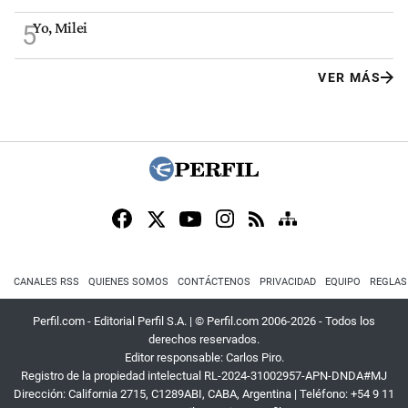
Yo, Milei
5
VER MÁS
CANALES RSS
QUIENES SOMOS
CONTÁCTENOS
PRIVACIDAD
EQUIPO
REGLAS
Perfil.com - Editorial Perfil S.A.
| © Perfil.com 2006-2026 - Todos los
derechos reservados.
Editor responsable: Carlos Piro.
Registro de la propiedad intelectual RL-2024-31002957-APN-DNDA#MJ
Dirección:
California 2715
,
C1289ABI
,
CABA, Argentina
| Teléfono:
+54 9 11