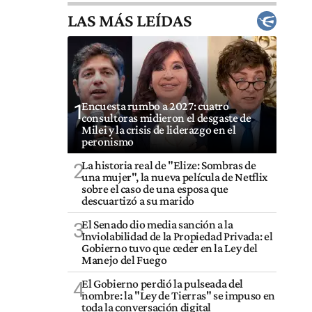
LAS MÁS LEÍDAS
Encuesta rumbo a 2027: cuatro
1
consultoras midieron el desgaste de
Milei y la crisis de liderazgo en el
peronismo
La historia real de "Elize: Sombras de
2
una mujer", la nueva película de Netflix
sobre el caso de una esposa que
descuartizó a su marido
El Senado dio media sanción a la
3
Inviolabilidad de la Propiedad Privada: el
Gobierno tuvo que ceder en la Ley del
Manejo del Fuego
El Gobierno perdió la pulseada del
4
nombre: la "Ley de Tierras" se impuso en
toda la conversación digital