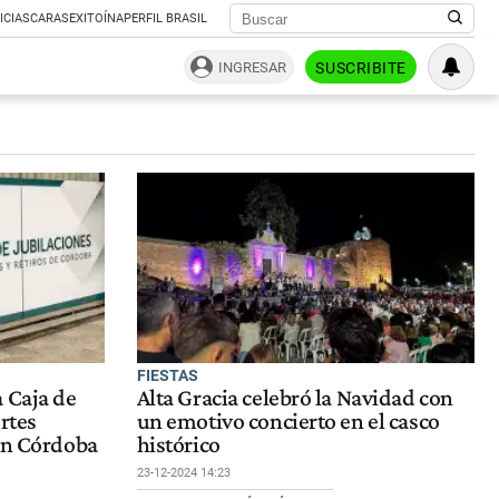
ICIAS
CARAS
EXITOÍNA
PERFIL BRASIL
INGRESAR
SUSCRIBITE
FIESTAS
 Caja de
Alta Gracia celebró la Navidad con
rtes
un emotivo concierto en el casco
 en Córdoba
histórico
23-12-2024 14:23