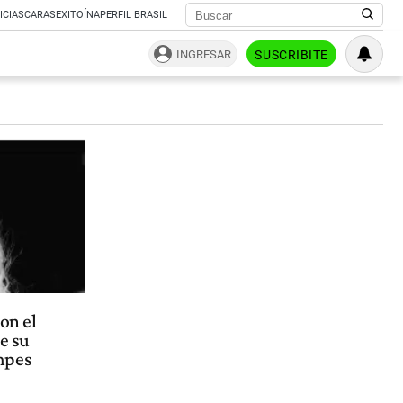
ICIAS
CARAS
EXITOÍNA
PERFIL BRASIL
INGRESAR
SUSCRIBITE
on el
e su
mpes