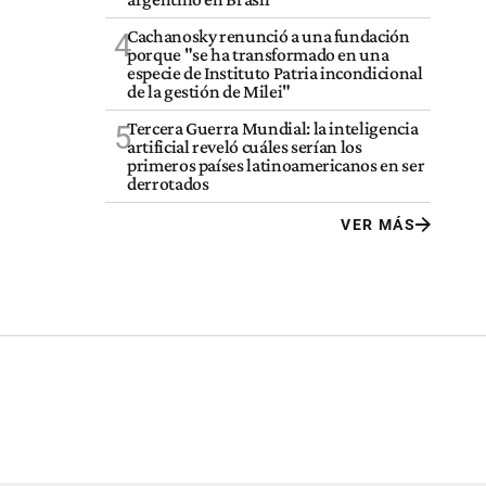
Cachanosky renunció a una fundación
4
porque "se ha transformado en una
especie de Instituto Patria incondicional
de la gestión de Milei"
Tercera Guerra Mundial: la inteligencia
5
artificial reveló cuáles serían los
primeros países latinoamericanos en ser
derrotados
VER MÁS