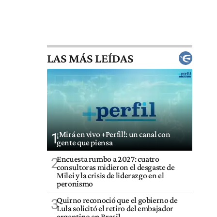
LAS MÁS LEÍDAS
¡Mirá en vivo +Perfil!: un canal con
1
gente que piensa
Encuesta rumbo a 2027: cuatro
2
consultoras midieron el desgaste de
Milei y la crisis de liderazgo en el
peronismo
Quirno reconoció que el gobierno de
3
Lula solicitó el retiro del embajador
argentino en Brasil