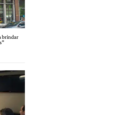
a brindar
s"