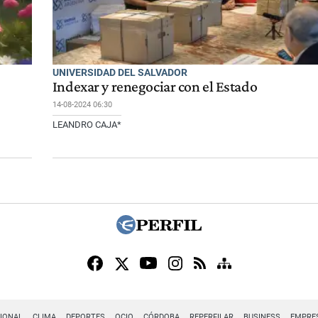
UNIVERSIDAD DEL SALVADOR
Indexar y renegociar con el Estado
14-08-2024 06:30
LEANDRO CAJA*
IONAL
CLIMA
DEPORTES
OCIO
CÓRDOBA
REPERFILAR
BUSINESS
EMPRE