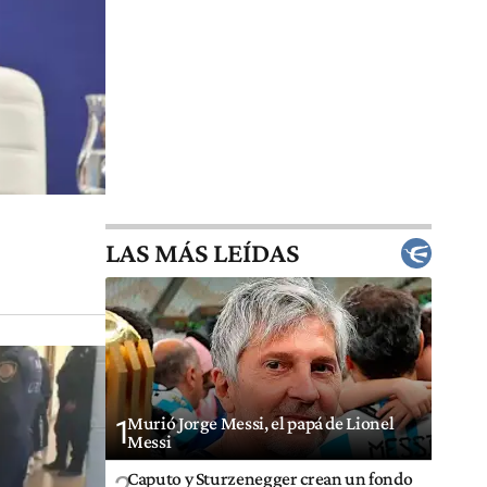
LAS MÁS LEÍDAS
Murió Jorge Messi, el papá de Lionel
1
Messi
Caputo y Sturzenegger crean un fondo