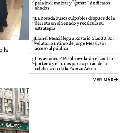
2
para indemnizar y “ganar” sindicatos
aliados
La Rosada busca culpables después de la
3
derrota en el Senado y recalcula su
estrategia
Lionel Messi llega a Rosario a las 20.30:
4
velatorio íntimo de Jorge Messi, sin
acceso al público
e la
Los aviones F 16 sobrevolarán el centro
5
porteño y el lunes participarán de la
celebración de la Fuerza Aérea
VER MÁS