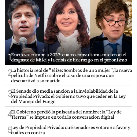
Encuesta rumbo a 2027: cuatro consultoras midieron el
1
desgaste de Milei y la crisis de liderazgo en el peronismo
La historia real de "Elize: Sombras de una mujer", la nueva
2
película de Netflix sobre el caso de una esposa que
descuartizó a su marido
El Senado dio media sanción a la Inviolabilidad de la
3
Propiedad Privada: el Gobierno tuvo que ceder en la Ley
del Manejo del Fuego
El Gobierno perdió la pulseada del nombre: la "Ley de
4
Tierras" se impuso en toda la conversación digital
Ley de Propiedad Privada: qué senadores votaron a favor y
5
cuáles en contra