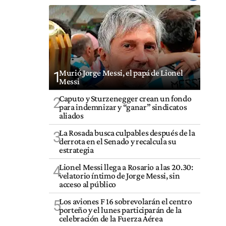
Murió Jorge Messi, el papá de Lionel
1
Messi
Caputo y Sturzenegger crean un fondo
2
para indemnizar y “ganar” sindicatos
aliados
La Rosada busca culpables después de la
3
derrota en el Senado y recalcula su
estrategia
Lionel Messi llega a Rosario a las 20.30:
4
velatorio íntimo de Jorge Messi, sin
acceso al público
Los aviones F 16 sobrevolarán el centro
5
porteño y el lunes participarán de la
celebración de la Fuerza Aérea