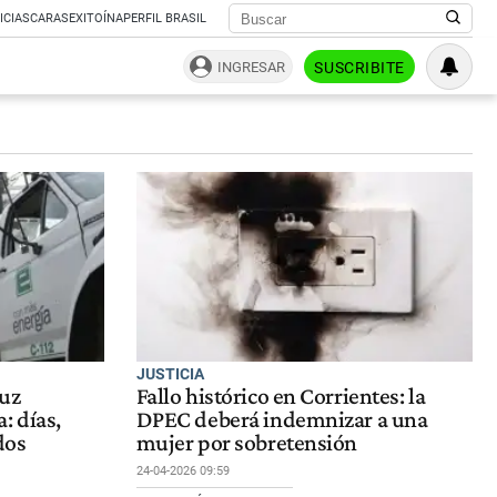
ICIAS
CARAS
EXITOÍNA
PERFIL BRASIL
INGRESAR
SUSCRIBITE
JUSTICIA
luz
Fallo histórico en Corrientes: la
: días,
DPEC deberá indemnizar a una
dos
mujer por sobretensión
24-04-2026 09:59