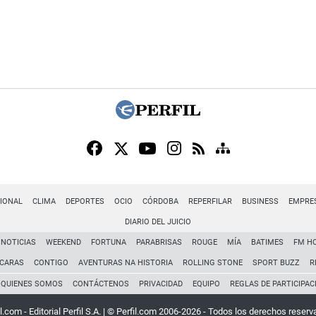
IONAL
CLIMA
DEPORTES
OCIO
CÓRDOBA
REPERFILAR
BUSINESS
EMPRE
DIARIO DEL JUICIO
NOTICIAS
WEEKEND
FORTUNA
PARABRISAS
ROUGE
MÍA
BATIMES
FM H
CARAS
CONTIGO
AVENTURAS NA HISTORIA
ROLLING STONE
SPORT BUZZ
R
QUIENES SOMOS
CONTÁCTENOS
PRIVACIDAD
EQUIPO
REGLAS DE PARTICIPAC
l.com - Editorial Perfil S.A.
| © Perfil.com 2006-2026 - Todos los derechos reserv