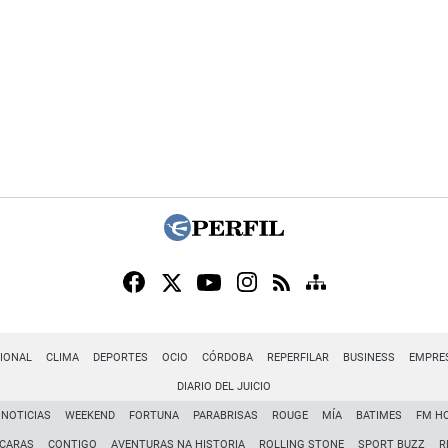
IONAL
CLIMA
DEPORTES
OCIO
CÓRDOBA
REPERFILAR
BUSINESS
EMPRE
DIARIO DEL JUICIO
NOTICIAS
WEEKEND
FORTUNA
PARABRISAS
ROUGE
MÍA
BATIMES
FM H
CARAS
CONTIGO
AVENTURAS NA HISTORIA
ROLLING STONE
SPORT BUZZ
R