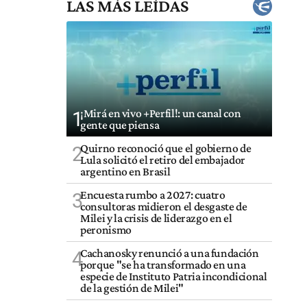
LAS MÁS LEÍDAS
¡Mirá en vivo +Perfil!: un canal con
1
gente que piensa
Quirno reconoció que el gobierno de
2
Lula solicitó el retiro del embajador
argentino en Brasil
Encuesta rumbo a 2027: cuatro
3
consultoras midieron el desgaste de
Milei y la crisis de liderazgo en el
peronismo
Cachanosky renunció a una fundación
4
porque "se ha transformado en una
especie de Instituto Patria incondicional
de la gestión de Milei"