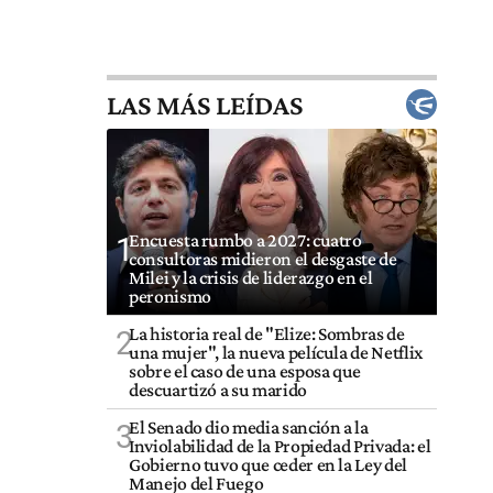
LAS MÁS LEÍDAS
Encuesta rumbo a 2027: cuatro
1
consultoras midieron el desgaste de
Milei y la crisis de liderazgo en el
peronismo
La historia real de "Elize: Sombras de
2
una mujer", la nueva película de Netflix
sobre el caso de una esposa que
descuartizó a su marido
El Senado dio media sanción a la
3
Inviolabilidad de la Propiedad Privada: el
Gobierno tuvo que ceder en la Ley del
Manejo del Fuego