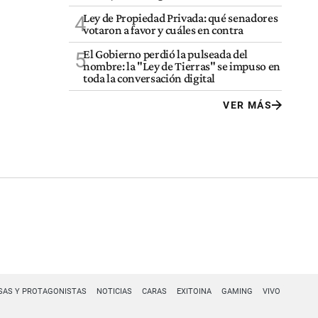
Ley de Propiedad Privada: qué senadores
4
votaron a favor y cuáles en contra
El Gobierno perdió la pulseada del
5
nombre: la "Ley de Tierras" se impuso en
toda la conversación digital
VER MÁS
SAS Y PROTAGONISTAS
NOTICIAS
CARAS
EXITOINA
GAMING
VIVO