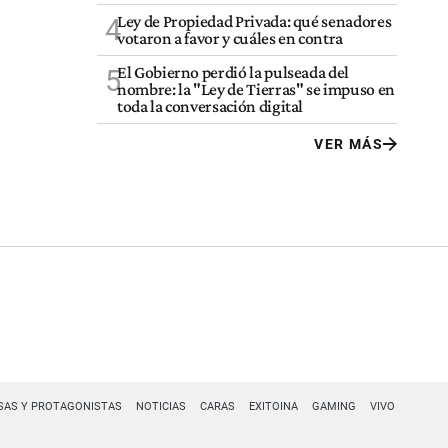
Ley de Propiedad Privada: qué senadores
4
votaron a favor y cuáles en contra
El Gobierno perdió la pulseada del
5
nombre: la "Ley de Tierras" se impuso en
toda la conversación digital
VER MÁS
SAS Y PROTAGONISTAS
NOTICIAS
CARAS
EXITOINA
GAMING
VIVO