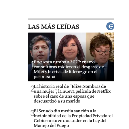
LAS MÁS LEÍDAS
Encuesta rumbo a 2027: cuatro
1
consultoras midieron el desgaste de
Milei y la crisis de liderazgo en el
peronismo
La historia real de "Elize: Sombras de
2
una mujer", la nueva película de Netflix
sobre el caso de una esposa que
descuartizó a su marido
El Senado dio media sanción a la
3
Inviolabilidad de la Propiedad Privada: el
Gobierno tuvo que ceder en la Ley del
Manejo del Fuego