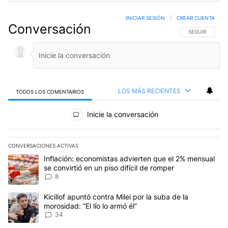
INICIAR SESIÓN
|
CREAR CUENTA
Conversación
SIGA ESTA CO
SEGUIR
LOS MÁS RECIENTES
TODOS LOS COMENTARIOS
Todos los comentarios
Inicie la conversación
CONVERSACIONES ACTIVAS
Este listado muestra los artículos con más comentarios en los últim
Un artículo de tendencia con el título "Inflación: economistas advi
Inflación: economistas advierten que el 2% mensual
se convirtió en un piso difícil de romper
8
Un artículo de tendencia con el título "Kicillof apuntó contra Milei 
Kicillof apuntó contra Milei por la suba de la
morosidad: “El lío lo armó él”
34