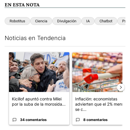
EN ESTA NOTA
Robotitus
Ciencia
Divulgación
IA
Chatbot
Psic
Noticias en Tendencia
Este listado muestra los artículos con más comentarios en los últim
Un artículo de tendencia con el título "Kicillof apuntó contra Mil
Un artículo de tendencia con e
Kicillof apuntó contra Milei
Inflación: economistas
por la suba de la morosida...
advierten que el 2% mensual
se c...
34 comentarios
8 comentarios