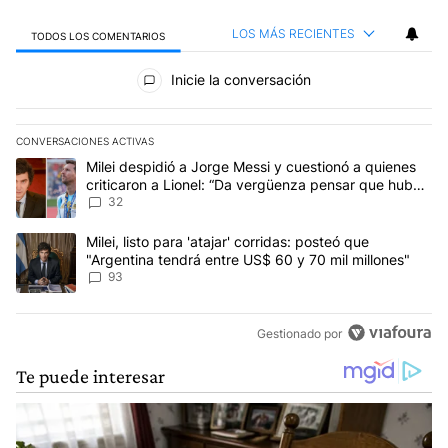
LOS MÁS RECIENTES
TODOS LOS COMENTARIOS
Todos los comentarios
Inicie la conversación
CONVERSACIONES ACTIVAS
Este listado muestra los artículos con más comentarios en los últim
Un artículo de tendencia con el título "Milei despidió a Jorge Mes
Milei despidió a Jorge Messi y cuestionó a quienes
criticaron a Lionel: “Da vergüenza pensar que hubo
anti-Messi”
32
Un artículo de tendencia con el título "Milei, listo para 'atajar' 
Milei, listo para 'atajar' corridas: posteó que
"Argentina tendrá entre US$ 60 y 70 mil millones"
93
Gestionado por