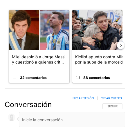
Este listado muestra los artículos con más comentarios en los últim
Un artículo de tendencia con el título "Milei despidió a Jorge 
Un artículo de tendencia con el
Milei despidió a Jorge Messi
Kicillof apuntó contra Milei
y cuestionó a quienes crit...
por la suba de la morosida...
32 comentarios
88 comentarios
INICIAR SESIÓN
|
CREAR CUENTA
Conversación
SIGA ESTA CO
SEGUIR