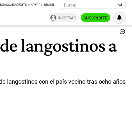
ICIAS
CARAS
EXITOÍNA
PERFIL BRASIL
INGRESAR
SUSCRIBITE
De
 de langostinos a
de
8
añ
lle
el
pr
ca
de
de langostinos con el país vecino tras ocho años
la
ar
al
me
cen
de
Sa
Pab
el