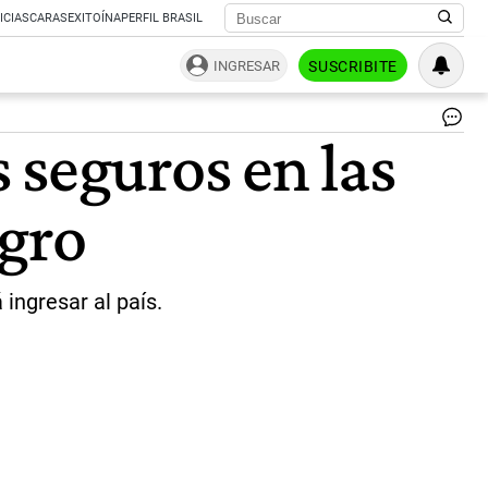
ICIAS
CARAS
EXITOÍNA
PERFIL BRASIL
INGRESAR
SUSCRIBITE
Co
 seguros en las
se
de
in
egro
|
Wi
ingresar al país.