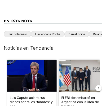
EN ESTA NOTA
Jair Bolsonaro
Flavio Viana Rocha
Daniel Scioli
Relacione
Noticias en Tendencia
Este listado muestra los artículos con más comentarios en los últim
Un artículo de tendencia con el título "Luis Caputo aclaró sus 
Un artículo de tendencia con el
Luis Caputo aclaró sus
El FBI desembarcó en
dichos sobre los “tarados” y
Argentina con la idea de