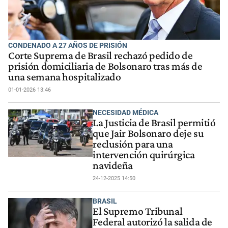
CONDENADO A 27 AÑOS DE PRISIÓN
Corte Suprema de Brasil rechazó pedido de
prisión domiciliaria de Bolsonaro tras más de
una semana hospitalizado
01-01-2026 13:46
NECESIDAD MÉDICA
La Justicia de Brasil permitió
que Jair Bolsonaro deje su
reclusión para una
intervención quirúrgica
navideña
24-12-2025 14:50
BRASIL
El Supremo Tribunal
Federal autorizó la salida de