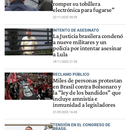
romper su tobillera
electrónica para fugarse"
22-11-2025 09:09
INTENTO DE ASESINATO
La Justicia brasilera condenó
a nueve militares y un
policía por intentar asesinar
a Lula
18-11-2025 21:05
RECLAMO PÚBLICO
Miles de personas protestan
en Brasil contra Bolsonaro y
la "ley de los bandidos" que
incluye amnistía e
inmunidad a legisladores
21-09-2025 16:45
TENSIÓN EN EL CONGRESO DE
BRASIL