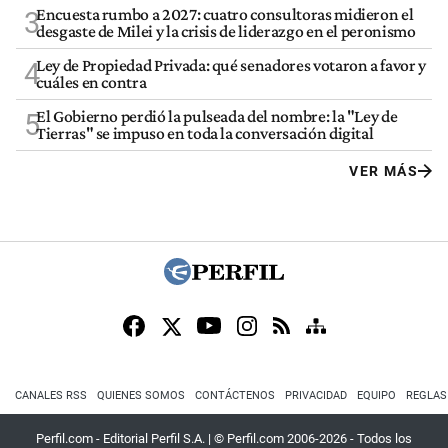
Encuesta rumbo a 2027: cuatro consultoras midieron el
3
desgaste de Milei y la crisis de liderazgo en el peronismo
Ley de Propiedad Privada: qué senadores votaron a favor y
4
cuáles en contra
El Gobierno perdió la pulseada del nombre: la "Ley de
5
Tierras" se impuso en toda la conversación digital
VER MÁS
CANALES RSS
QUIENES SOMOS
CONTÁCTENOS
PRIVACIDAD
EQUIPO
REGLAS
Perfil.com - Editorial Perfil S.A.
| © Perfil.com 2006-2026 - Todos los