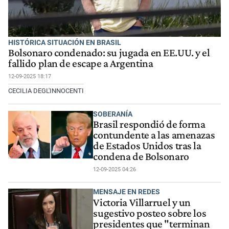
HISTÓRICA SITUACIÓN EN BRASIL
Bolsonaro condenado: su jugada en EE.UU. y el
fallido plan de escape a Argentina
12-09-2025 18:17
CECILIA DEGL'INNOCENTI
SOBERANÍA
Brasil respondió de forma
contundente a las amenazas
de Estados Unidos tras la
condena de Bolsonaro
12-09-2025 04:26
MENSAJE EN REDES
Victoria Villarruel y un
sugestivo posteo sobre los
presidentes que "terminan