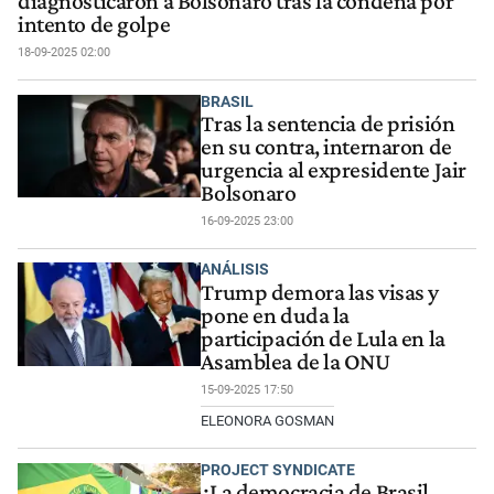
diagnosticaron a Bolsonaro tras la condena por
intento de golpe
18-09-2025 02:00
BRASIL
Tras la sentencia de prisión
en su contra, internaron de
urgencia al expresidente Jair
Bolsonaro
16-09-2025 23:00
ANÁLISIS
Trump demora las visas y
pone en duda la
participación de Lula en la
Asamblea de la ONU
15-09-2025 17:50
ELEONORA GOSMAN
PROJECT SYNDICATE
¿La democracia de Brasil