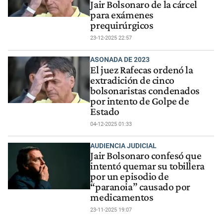
Jair Bolsonaro de la cárcel
para exámenes
prequirúrgicos
23-12-2025 22:57
ASONADA DE 2023
El juez Rafecas ordenó la
extradición de cinco
bolsonaristas condenados
por intento de Golpe de
Estado
04-12-2025 01:33
AUDIENCIA JUDICIAL
Jair Bolsonaro confesó que
intentó quemar su tobillera
por un episodio de
“paranoia” causado por
medicamentos
23-11-2025 19:07