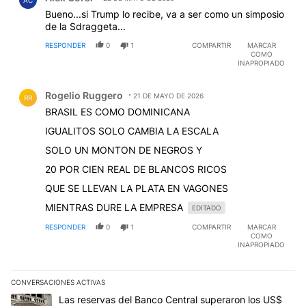
AC
Bueno...si Trump lo recibe, va a ser como un simposio
de la Sdraggeta...
RESPONDER
0
1
COMPARTIR
MARCAR
COMO
INAPROPIADO
Comentario de Rogelio Ruggero.
Rogelio Ruggero
21 DE MAYO DE 2026
RR
BRASIL ES COMO DOMINICANA
IGUALITOS SOLO CAMBIA LA ESCALA
SOLO UN MONTON DE NEGROS Y
20 POR CIEN REAL DE BLANCOS RICOS
QUE SE LLEVAN LA PLATA EN VAGONES
MIENTRAS DURE LA EMPRESA
EDITADO
RESPONDER
0
1
COMPARTIR
MARCAR
COMO
INAPROPIADO
CONVERSACIONES ACTIVAS
Este listado muestra los artículos con más comentarios en los últim
Un artículo de tendencia con el título "Las reservas del Banco Ce
Las reservas del Banco Central superaron los US$