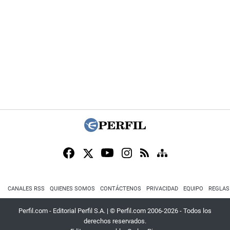
CANALES RSS
QUIENES SOMOS
CONTÁCTENOS
PRIVACIDAD
EQUIPO
REGLAS
Perfil.com - Editorial Perfil S.A.
| © Perfil.com 2006-2026 - Todos los
derechos reservados.