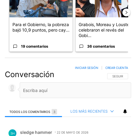
Para el Gobierno, la pobreza
Grabois, Moreau y Lousteau
bajó 10,9 puntos, pero cay...
celebraron el revés del
Gobi...
19 comentarios
36 comentarios
INICIAR SESIÓN
|
CREAR CUENTA
Conversación
SIGA ESTA CO
SEGUIR
LOS MÁS RECIENTES
TODOS LOS COMENTARIOS
3
Todos los comentarios
Comentario de sledge hammer.
sledge hammer
22 DE MAYO DE 2026
SH