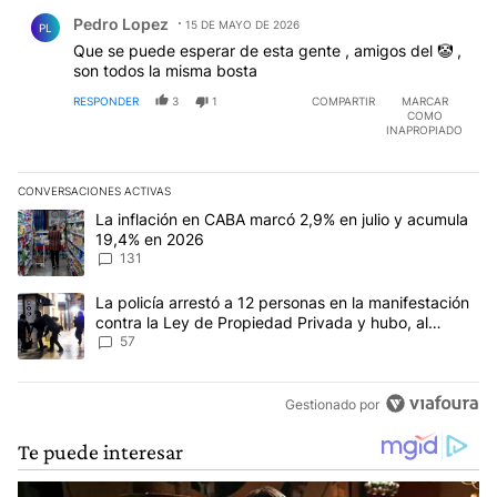
Comentario de Pedro Lopez.
Pedro Lopez
15 DE MAYO DE 2026
PL
Que se puede esperar de esta gente , amigos del 🤡 ,
son todos la misma bosta
RESPONDER
3
1
COMPARTIR
MARCAR
COMO
INAPROPIADO
CONVERSACIONES ACTIVAS
Este listado muestra los artículos con más comentarios en los últim
Un artículo de tendencia con el título "La inflación en CABA marc
La inflación en CABA marcó 2,9% en julio y acumula
19,4% en 2026
131
Un artículo de tendencia con el título "La policía arrestó a 12 p
La policía arrestó a 12 personas en la manifestación
contra la Ley de Propiedad Privada y hubo, al
menos, 3 agentes heridos
57
Gestionado por