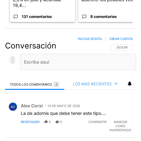
19,4...
131 comentarios
8 comentarios
INICIAR SESIÓN
|
CREAR CUENTA
Conversación
SIGA ESTA CO
SEGUIR
LOS MÁS RECIENTES
TODOS LOS COMENTARIOS
3
Todos los comentarios
Comentario de Alex Corsi.
Alex Corsi
16 DE MAYO DE 2026
AC
La de adornis que debe tener este tipo....
RESPONDER
0
0
COMPARTIR
MARCAR
COMO
INAPROPIADO