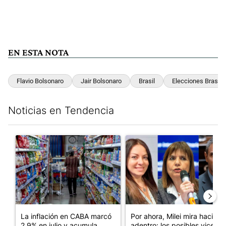
EN ESTA NOTA
Flavio Bolsonaro
Jair Bolsonaro
Brasil
Elecciones Brasil 
Noticias en Tendencia
Este listado muestra los artículos con más comentarios en los últim
Un artículo de tendencia con el título "La inflación en CABA m
Un artículo de tendencia con e
La inflación en CABA marcó
Por ahora, Milei mira hacia
2,9% en julio y acumula
adentro: los posibles vices...