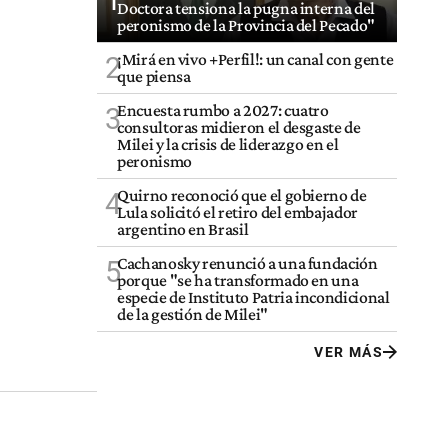
1
Doctora tensiona la pugna interna del
peronismo de la Provincia del Pecado"
¡Mirá en vivo +Perfil!: un canal con gente
2
que piensa
Encuesta rumbo a 2027: cuatro
3
consultoras midieron el desgaste de
Milei y la crisis de liderazgo en el
peronismo
Quirno reconoció que el gobierno de
4
Lula solicitó el retiro del embajador
argentino en Brasil
Cachanosky renunció a una fundación
5
porque "se ha transformado en una
especie de Instituto Patria incondicional
de la gestión de Milei"
VER MÁS