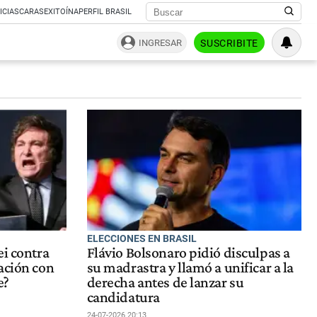
ICIAS
CARAS
EXITOÍNA
PERFIL BRASIL
INGRESAR
SUSCRIBITE
ELECCIONES EN BRASIL
ei contra
Flávio Bolsonaro pidió disculpas a
ación con
su madrastra y llamó a unificar a la
e?
derecha antes de lanzar su
candidatura
24-07-2026 20:13