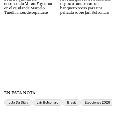
encontrado Milett Figueroa
negoció fondos con un
en el celular de Marcelo
banquero preso para una
Tinelli antes de separarse
película sobre Jair Bolsonaro
EN ESTA NOTA
Lula Da Silva
Jair Bolsonaro
Brasil
Elecciones 2026