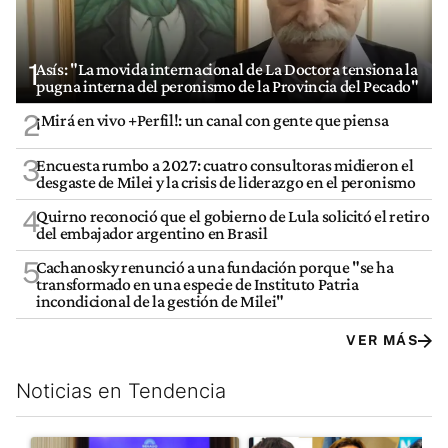
1
Asís: "La movida internacional de La Doctora tensiona la
pugna interna del peronismo de la Provincia del Pecado"
2
¡Mirá en vivo +Perfil!: un canal con gente que piensa
3
Encuesta rumbo a 2027: cuatro consultoras midieron el
desgaste de Milei y la crisis de liderazgo en el peronismo
4
Quirno reconoció que el gobierno de Lula solicitó el retiro
del embajador argentino en Brasil
5
Cachanosky renunció a una fundación porque "se ha
transformado en una especie de Instituto Patria
incondicional de la gestión de Milei"
VER MÁS
Noticias en Tendencia
Este listado muestra los artículos con más comentarios en los últim
Un artículo de tendencia con el título "Di Tullio impugnó a Joa
Un artículo de tendencia con e