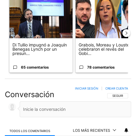
Di Tullio impugnó a Joaquín
Grabois, Moreau y Lousteau
Benegas Lynch por un
celebraron el revés del
presun...
Gobi...
65 comentarios
78 comentarios
INICIAR SESIÓN
|
CREAR CUENTA
Conversación
SIGA ESTA CO
SEGUIR
LOS MÁS RECIENTES
TODOS LOS COMENTARIOS