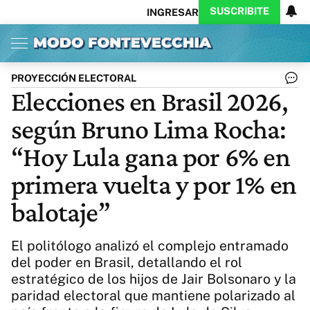
SUSCRIBITE
INGRESAR
Inicio
Ahora
Opinión
Actualidad
Política
Economía
Columnistas
Política
Pymes
Salud
PROYECCIÓN ELECTORAL
Ciencia
Protagonistas
Tecnología
Elecciones en Brasil 2026,
Cultura
Arte
Educación
según Bruno Lima Rocha:
Internacional
Clima
Deportes
CARAS
Exitoina
Turismo
“Hoy Lula gana por 6% en
Videos
Córdoba
Reperfilar
primera vuelta y por 1% en
Business
Noticias
Caras
balotaje”
Exitoina
Gaming
Vivo
Diario del Juicio
El politólogo analizó el complejo entramado
del poder en Brasil, detallando el rol
estratégico de los hijos de Jair Bolsonaro y la
paridad electoral que mantiene polarizado al