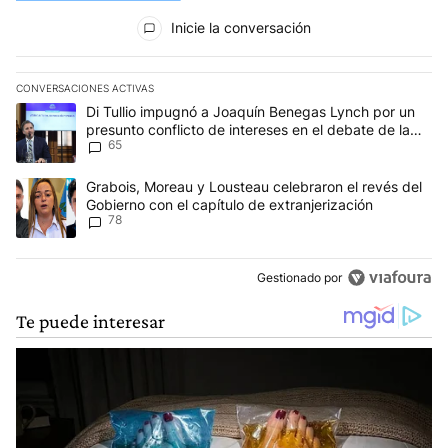
Todos los comentarios
Inicie la conversación
CONVERSACIONES ACTIVAS
Este listado muestra los artículos con más comentarios en los últim
Un artículo de tendencia con el título "Di Tullio impugnó a Joaqu
Di Tullio impugnó a Joaquín Benegas Lynch por un
presunto conflicto de intereses en el debate de la
65
Ley de Tierras
Un artículo de tendencia con el título "Grabois, Moreau y Lousteau
Grabois, Moreau y Lousteau celebraron el revés del
Gobierno con el capítulo de extranjerización
78
Gestionado por