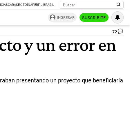
ICIAS
CARAS
EXITOÍNA
PERFIL BRASIL
INGRESAR
SUSCRIBITE
72
La
acto y un error en
min
co
un
err
en
su
lo
y
ntraban presentando un proyecto que beneficiaría
se
vol
vir
|
Twi