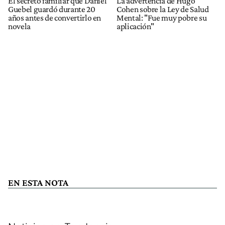
El secreto familiar que Daniel
La advertencia de Hugo
Guebel guardó durante 20
Cohen sobre la Ley de Salud
años antes de convertirlo en
Mental: "Fue muy pobre su
novela
aplicación"
EN ESTA NOTA