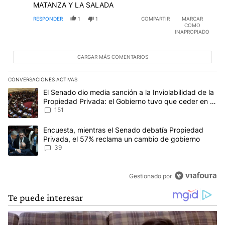
RESPONDER
1
1
COMPARTIR
MARCAR
COMO
INAPROPIADO
CARGAR MÁS COMENTARIOS
CONVERSACIONES ACTIVAS
Este listado muestra los artículos con más comentarios en los últim
Un artículo de tendencia con el título "El Senado dio media sanci
El Senado dio media sanción a la Inviolabilidad de la
Propiedad Privada: el Gobierno tuvo que ceder en la
Ley del Manejo del Fuego
151
Un artículo de tendencia con el título "Encuesta, mientras el Se
Encuesta, mientras el Senado debatía Propiedad
Privada, el 57% reclama un cambio de gobierno
39
Gestionado por