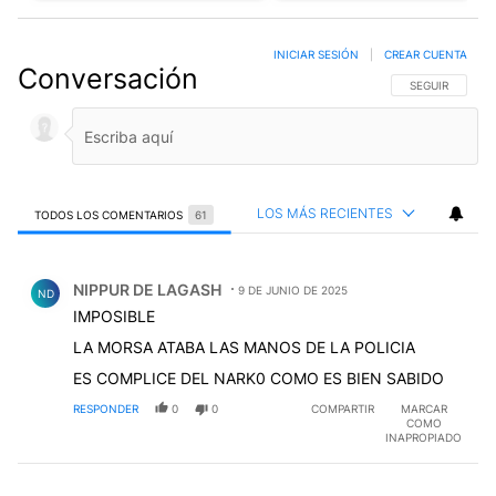
INICIAR SESIÓN
|
CREAR CUENTA
Conversación
SIGA ESTA CO
SEGUIR
LOS MÁS RECIENTES
TODOS LOS COMENTARIOS
61
Todos los comentarios
Comentario de NIPPUR DE LAGASH.
NIPPUR DE LAGASH
9 DE JUNIO DE 2025
ND
IMPOSIBLE
LA MORSA ATABA LAS MANOS DE LA POLICIA
ES COMPLICE DEL NARK0 COMO ES BIEN SABIDO
RESPONDER
0
0
COMPARTIR
MARCAR
COMO
INAPROPIADO