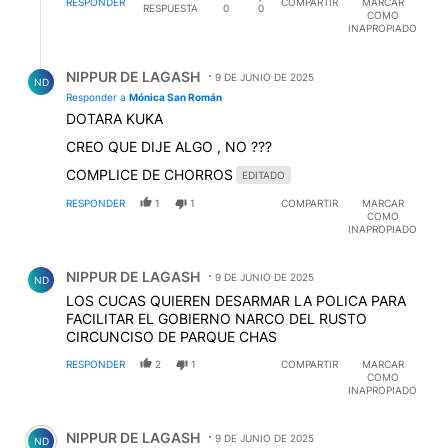
Respuesta de NIPPUR DE LAGASH.
NIPPUR DE LAGASH
9 DE JUNIO DE 2025
ND
Responder a
Mónica San Román
DOTARA KUKA
CREO QUE DIJE ALGO , NO ???
COMPLICE DE CHORROS
EDITADO
RESPONDER
1
1
COMPARTIR
MARCAR
COMO
INAPROPIADO
Comentario de NIPPUR DE LAGASH.
NIPPUR DE LAGASH
9 DE JUNIO DE 2025
ND
LOS CUCAS QUIEREN DESARMAR LA POLICA PARA
FACILITAR EL GOBIERNO NARCO DEL RUSTO
CIRCUNCISO DE PARQUE CHAS
RESPONDER
2
1
COMPARTIR
MARCAR
COMO
INAPROPIADO
Comentario de NIPPUR DE LAGASH.
NIPPUR DE LAGASH
9 DE JUNIO DE 2025
ND
BALA BALA Y BALA PARA DEFENDER A LA GENTE
HONESTA ES LO UNICO QUE SALVARA A LA