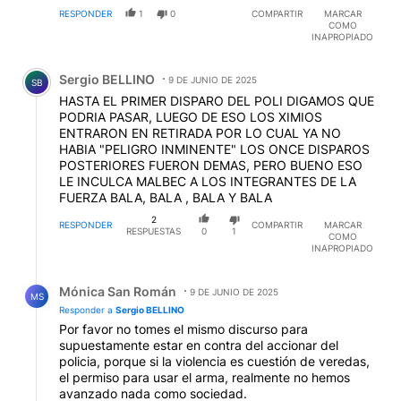
INAPROPIADO
Comentario de Sergio BELLINO.
Sergio BELLINO
9 DE JUNIO DE 2025
SB
HASTA EL PRIMER DISPARO DEL POLI DIGAMOS QUE
PODRIA PASAR, LUEGO DE ESO LOS XIMIOS
ENTRARON EN RETIRADA POR LO CUAL YA NO
HABIA "PELIGRO INMINENTE" LOS ONCE DISPAROS
POSTERIORES FUERON DEMAS, PERO BUENO ESO
LE INCULCA MALBEC A LOS INTEGRANTES DE LA
FUERZA BALA, BALA , BALA Y BALA
2
RESPONDER
COMPARTIR
MARCAR
RESPUESTAS
0
1
COMO
INAPROPIADO
Respuesta de Mónica San Román.
Mónica San Román
9 DE JUNIO DE 2025
MS
Responder a
Sergio BELLINO
Por favor no tomes el mismo discurso para
supuestamente estar en contra del accionar del
policia, porque si la violencia es cuestión de veredas,
el permiso para usar el arma, realmente no hemos
avanzado nada como sociedad.
1
RESPONDER
COMPARTIR
MARCAR
RESPUESTA
0
0