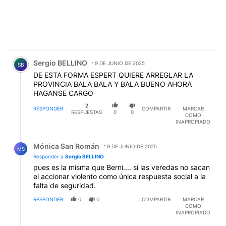
Comentario de Sergio BELLINO.
Sergio BELLINO
9 DE JUNIO DE 2025
SB
DE ESTA FORMA ESPERT QUIERE ARREGLAR LA
PROVINCIA BALA BALA Y BALA BUENO AHORA
HAGANSE CARGO
2
RESPONDER
COMPARTIR
MARCAR
RESPUESTAS
0
0
COMO
INAPROPIADO
Respuesta de Mónica San Román.
Mónica San Román
9 DE JUNIO DE 2025
MS
Responder a
Sergio BELLINO
pues es la misma que Berni.... si las veredas no sacan
el accionar violento como única respuesta social a la
falta de seguridad.
RESPONDER
0
0
COMPARTIR
MARCAR
COMO
INAPROPIADO
Respuesta de Mónica San Román.
Mónica San Román
9 DE JUNIO DE 2025
MS