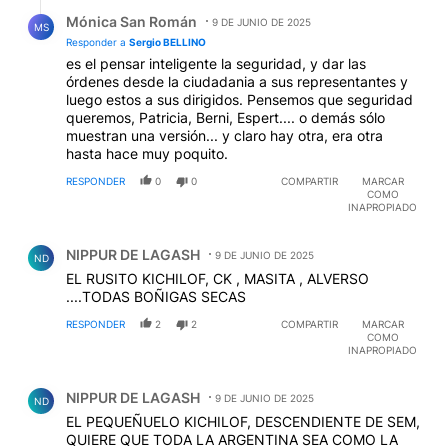
Responder a
Sergio BELLINO
es el pensar inteligente la seguridad, y dar las
órdenes desde la ciudadania a sus representantes y
luego estos a sus dirigidos. Pensemos que seguridad
queremos, Patricia, Berni, Espert.... o demás sólo
muestran una versión... y claro hay otra, era otra
hasta hace muy poquito.
RESPONDER
0
0
COMPARTIR
MARCAR
COMO
INAPROPIADO
Comentario de NIPPUR DE LAGASH.
NIPPUR DE LAGASH
9 DE JUNIO DE 2025
ND
EL RUSITO KICHILOF, CK , MASITA , ALVERSO
....TODAS BOÑIGAS SECAS
RESPONDER
2
2
COMPARTIR
MARCAR
COMO
INAPROPIADO
Comentario de NIPPUR DE LAGASH.
NIPPUR DE LAGASH
9 DE JUNIO DE 2025
ND
EL PEQUEÑUELO KICHILOF, DESCENDIENTE DE SEM,
QUIERE QUE TODA LA ARGENTINA SEA COMO LA
MATANZA Y LA SALADA