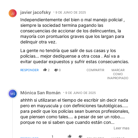
javier jacofsky
9 DE JUNIO DE 2025
JJ
Independientemente del bien o mal manejo policial ,
siempre la sociedad termina pagando las
consecuencias de accionar de los delincuentes, la
mayoría con prontuarios graves que los largan para
delinquir otra vez.
La gente no tendría que salir de sus casas y los
policias... mejor dedíquense a otra cosa . Así va a
evitar quedar expuestos y sufrir estas consecuencias.
RESPONDER
2
0
COMPARTIR
MARCAR
COMO
INAPROPIADO
Comentario de Mónica San Román.
Mónica San Román
9 DE JUNIO DE 2025
MS
ahhhh si utilizaran el tiempo de escribir sin decir nada
pero en mayuscula y con definiciones tautológicas.....
para pedir que los policias sean buenos profesionales,
que piensen como tales.... a pesar de ser un robo....
porque no se si saben que cuando están con
uniforme, trabajando en la ciudad, todavia no están
Leer mas
actuando sobre el delito sólo a los tiros. Si la profesion
1
les da mucha más seguridad.... claro no viven aqui
RESPONDER
COMPARTIR
MARCAR
RESPUESTA
0
0
COMO
donde trabajan...
INAPROPIADO