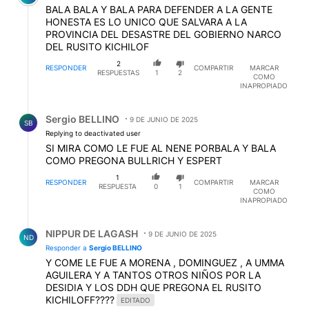
PROVINCIA DEL DESASTRE DEL GOBIERNO NARCO
DEL RUSITO KICHILOF
2
RESPONDER
COMPARTIR
MARCAR
RESPUESTAS
1
2
COMO
INAPROPIADO
Respuesta de Sergio BELLINO.
Sergio BELLINO
9 DE JUNIO DE 2025
SB
Replying to deactivated user
SI MIRA COMO LE FUE AL NENE PORBALA Y BALA
COMO PREGONA BULLRICH Y ESPERT
1
RESPONDER
COMPARTIR
MARCAR
RESPUESTA
0
1
COMO
INAPROPIADO
Respuesta de NIPPUR DE LAGASH.
NIPPUR DE LAGASH
9 DE JUNIO DE 2025
ND
Responder a
Sergio BELLINO
Y COME LE FUE A MORENA , DOMINGUEZ , A UMMA
AGUILERA Y A TANTOS OTROS NIÑOS POR LA
DESIDIA Y LOS DDH QUE PREGONA EL RUSITO
KICHILOFF????
EDITADO
RESPONDER
1
0
COMPARTIR
MARCAR
COMO