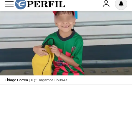
Thiago Correa
| X @HagamosLioBsAs