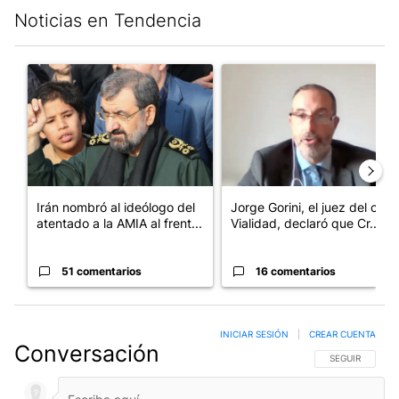
Noticias en Tendencia
Este listado muestra los artículos con más comentarios en los últim
Un artículo de tendencia con el título "Irán nombró al ideólogo
Un artículo de tendencia con e
Irán nombró al ideólogo del
Jorge Gorini, el juez del caso
atentado a la AMIA al frent...
Vialidad, declaró que Cr...
51 comentarios
16 comentarios
INICIAR SESIÓN
|
CREAR CUENTA
Conversación
SIGA ESTA CO
SEGUIR