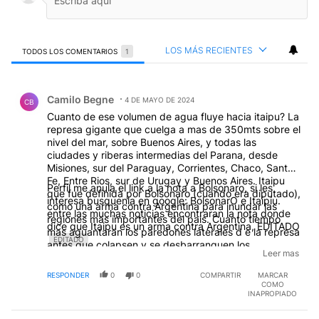
LOS MÁS RECIENTES
TODOS LOS COMENTARIOS
1
Todos los comentarios
Comentario de Camilo Begne.
Camilo Begne
4 DE MAYO DE 2024
CB
Cuanto de ese volumen de agua fluye hacia itaipu? La
represa gigante que cuelga a mas de 350mts sobre el
nivel del mar, sobre Buenos Aires, y todas las
ciudades y riberas intermedias del Parana, desde
Misiones, sur del Paraguay, Corrientes, Chaco, Santa
Fe, Entre Rios, sur de Urugay y Buenos Aires. Itaipu
Perfil me anula el link a la nota a Bolsonaro, si les
que fue definida por Bolsonaro (cuando era diputado),
interesa busquenla en google: BolsonarO e Itaipiu.
como una arma contra Argentina para inundar las
entre las muchas noticias encontraran la nota donde
regiones mas importantes del pais. Cuanto tiempo
dice que Itaipu es un arma contra Argentina, EDITADO
mas aguantaran los paredones laterales d e la represa
EDITADO
antes que colapsen y se desbarranquen los
Leer mas
31.000Millones d e toneladas metricas de agua,
arrase Yacireta con sus 20.000Millones deTnm y
RESPONDER
0
0
COMPARTIR
MARCAR
produzca la mayor catastrofe sobre Argentina?
COMO
INAPROPIADO
EDITADO