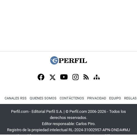
CANALES RSS
QUIENES SOMOS
CONTÁCTENOS
PRIVACIDAD
EQUIPO
REGLAS
Perfil.com - Editorial Perfil S.A.
| © Perfil.com 2006-2026 - Todos los
derechos reservados.
Editor responsable: Carlos Piro.
Registro de la propiedad intelectual RL-2024-31002957-APN-DNDA#MJ
Dirección:
California 2715
,
C1289ABI
,
CABA, Argentina
| Teléfono:
+54 9 11