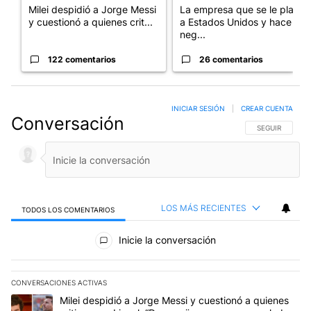
Milei despidió a Jorge Messi
La empresa que se le plantó
y cuestionó a quienes crit...
a Estados Unidos y hace
neg...
122 comentarios
26 comentarios
INICIAR SESIÓN
|
CREAR CUENTA
Conversación
SIGA ESTA CO
SEGUIR
LOS MÁS RECIENTES
TODOS LOS COMENTARIOS
Todos los comentarios
Inicie la conversación
CONVERSACIONES ACTIVAS
Este listado muestra los artículos con más comentarios en los últim
Un artículo de tendencia con el título "Milei despidió a Jorge Mes
Milei despidió a Jorge Messi y cuestionó a quienes