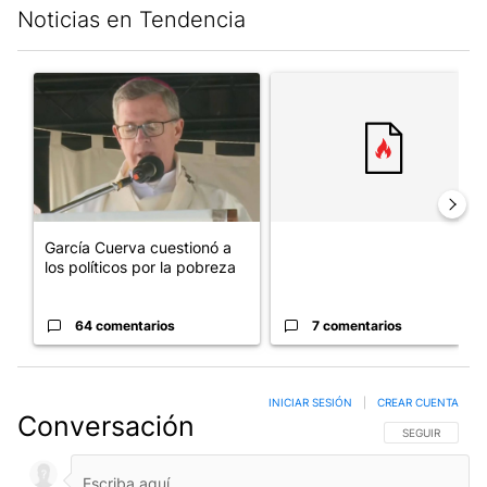
Noticias en Tendencia
Este listado muestra los artículos con más comentarios en los últim
Un artículo de tendencia con el título "García Cuerva cuestionó 
Un artículo de tendencia con el
García Cuerva cuestionó a
los políticos por la pobreza
64 comentarios
7 comentarios
INICIAR SESIÓN
|
CREAR CUENTA
Conversación
SIGA ESTA CO
SEGUIR