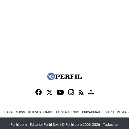
CANALES RSS
QUIENES SOMOS
CONTÁCTENOS
PRIVACIDAD
EQUIPO
REGLAS
Perfil.com - Editorial Perfil S.A.
| © Perfil.com 2006-2026 - Todos los