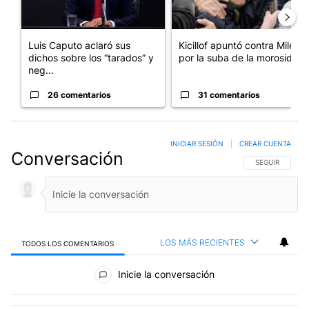
Luis Caputo aclaró sus
Kicillof apuntó contra Milei
dichos sobre los “tarados” y
por la suba de la morosida...
neg...
26 comentarios
31 comentarios
INICIAR SESIÓN
|
CREAR CUENTA
Conversación
SIGA ESTA CO
SEGUIR
LOS MÁS RECIENTES
TODOS LOS COMENTARIOS
Todos los comentarios
Inicie la conversación