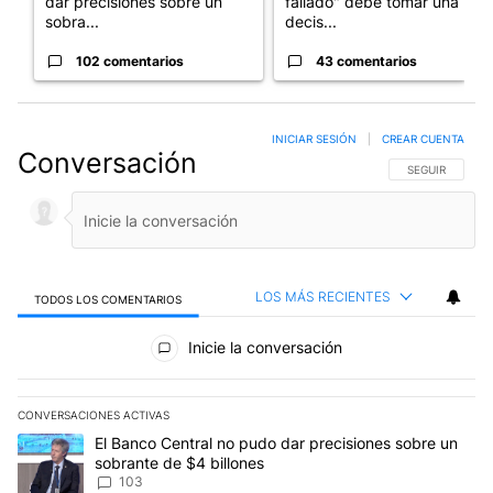
dar precisiones sobre un
fallado" debe tomar una
sobra...
decis...
102 comentarios
43 comentarios
INICIAR SESIÓN
|
CREAR CUENTA
Conversación
SIGA ESTA CO
SEGUIR
LOS MÁS RECIENTES
TODOS LOS COMENTARIOS
Todos los comentarios
Inicie la conversación
CONVERSACIONES ACTIVAS
Este listado muestra los artículos con más comentarios en los últim
Un artículo de tendencia con el título "El Banco Central no pudo 
El Banco Central no pudo dar precisiones sobre un
sobrante de $4 billones
103