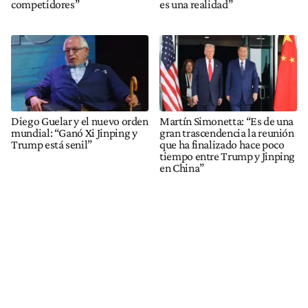
competidores”
es una realidad”
Diego Guelar y el nuevo orden
Martín Simonetta: “Es de una
mundial: “Ganó Xi Jinping y
gran trascendencia la reunión
Trump está senil”
que ha finalizado hace poco
tiempo entre Trump y Jinping
en China”