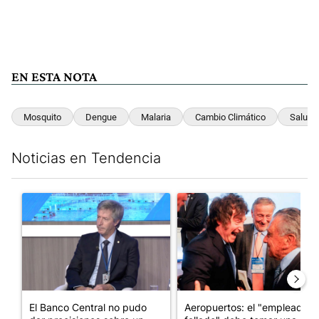
EN ESTA NOTA
Mosquito
Dengue
Malaria
Cambio Climático
Salud 
Noticias en Tendencia
Este listado muestra los artículos con más comentarios en los últim
Un artículo de tendencia con el título "El Banco Central no pud
Un artículo de tendencia con e
El Banco Central no pudo
Aeropuertos: el "empleado