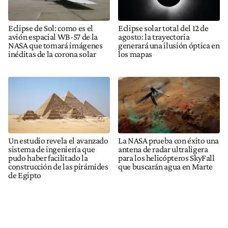
Eclipse de Sol: como es el
Eclipse solar total del 12 de
avión espacial WB-57 de la
agosto: la trayectoria
NASA que tomará imágenes
generará una ilusión óptica en
inéditas de la corona solar
los mapas
Un estudio revela el avanzado
La NASA prueba con éxito una
sistema de ingeniería que
antena de radar ultraligera
pudo haber facilitado la
para los helicópteros SkyFall
construcción de las pirámides
que buscarán agua en Marte
de Egipto