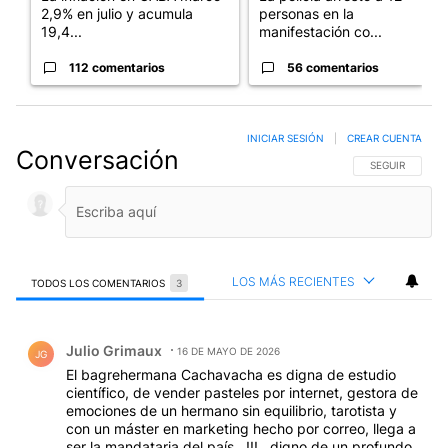
2,9% en julio y acumula
personas en la
19,4...
manifestación co...
112 comentarios
56 comentarios
INICIAR SESIÓN
|
CREAR CUENTA
Conversación
SIGA ESTA CO
SEGUIR
LOS MÁS RECIENTES
TODOS LOS COMENTARIOS
3
Todos los comentarios
Comentario de Julio Grimaux.
Julio Grimaux
16 DE MAYO DE 2026
JG
El bagrehermana Cachavacha es digna de estudio
científico, de vender pasteles por internet, gestora de
emociones de un hermano sin equilibrio, tarotista y
con un máster en marketing hecho por correo, llega a
ser la mandataria del país...!!!...digno de un profundo