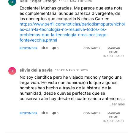
Raúl Edgar Ortego
16 DE MAYO DE 2026
RE
Excelente! Muchas gracias. Me parece que esta nota
es complementaria, aunque parezca divergente, de
los conceptos que compartió Nicholas Carr en
https://www.perfil.com/noticias/periodismopuro/nichol
as-carr-la-tecnologia-no-resuelve-todos-los-
problemas-que-la-tecnologia-crea-por-jorge-
fontevecchia.phtml
RESPONDER
0
0
COMPARTIR
MARCAR
COMO
INAPROPIADO
Comentario de silvia della savia.
silvia della savia
16 DE MAYO DE 2026
SD
No soy científica pero he viajado mucho y tengo una
larga vida. He visto con admiración lo que algunos
hombres han hecho a través de la historia de la
humanidad, desde cuevas perfectas que se
conservan aún hoy desde el cuaternario o anteriores
hasta murales de cómo cazar Bisontes con un palo y
Leer mas
una piedra, hasta las pirámides Egipcias que son
RESPONDER
0
0
COMPARTIR
MARCAR
altísimas como un edificio actual, obras de arte como
COMO
las de Leonardo o Miguel Angel etc etc ettc pero las
INAPROPIADO
hay hoy en pie y son muchas más de las que
conocemos. Viendo eso pienso que el hombre nace