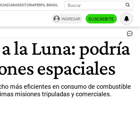
ICIAS
CARAS
EXITOÍNA
PERFIL BRASIL
INGRESAR
SUSCRIBITE
Fo
 a la Luna: podría
de
la
Lu
iones espaciales
de
la
rec
mi
Ar
mucho más eficientes en consumo de combustible
II
róximas misiones tripuladas y comerciales.
|
Ar
II-
NA
X