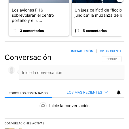
Los aviones F 16
Un juez calificó de “ficción
sobrevolarán el centro
jurídica” la mudanza de la...
porteño y el lu...
3 comentarios
5 comentarios
INICIAR SESIÓN
|
CREAR CUENTA
Conversación
SIGA ESTA CO
SEGUIR
LOS MÁS RECIENTES
TODOS LOS COMENTARIOS
Todos los comentarios
Inicie la conversación
CONVERSACIONES ACTIVAS
Este listado muestra los artículos con más comentarios en los últim