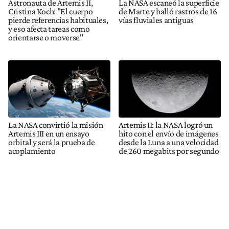
Astronauta de Artemis II,
La NASA escaneó la superficie
Cristina Koch: "El cuerpo
de Marte y halló rastros de 16
pierde referencias habituales,
vías fluviales antiguas
y eso afecta tareas como
orientarse o moverse"
La NASA convirtió la misión
Artemis II: la NASA logró un
Artemis III en un ensayo
hito con el envío de imágenes
orbital y será la prueba de
desde la Luna a una velocidad
acoplamiento
de 260 megabits por segundo