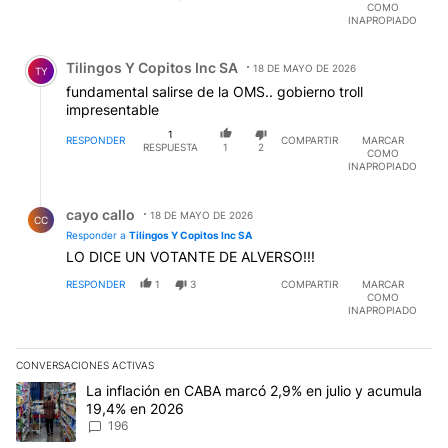
COMO
INAPROPIADO
Comentario de Tilingos Y Copitos Inc SA.
Tilingos Y Copitos Inc SA
18 DE MAYO DE 2026
TY
fundamental salirse de la OMS.. gobierno troll
impresentable
1
RESPONDER
COMPARTIR
MARCAR
RESPUESTA
1
2
COMO
INAPROPIADO
Respuesta de cayo callo.
cayo callo
18 DE MAYO DE 2026
CC
Responder a
Tilingos Y Copitos Inc SA
LO DICE UN VOTANTE DE ALVERSO!!!
RESPONDER
1
3
COMPARTIR
MARCAR
COMO
INAPROPIADO
CONVERSACIONES ACTIVAS
Este listado muestra los artículos con más comentarios en los últim
Un artículo de tendencia con el título "La inflación en CABA mar
La inflación en CABA marcó 2,9% en julio y acumula
19,4% en 2026
196