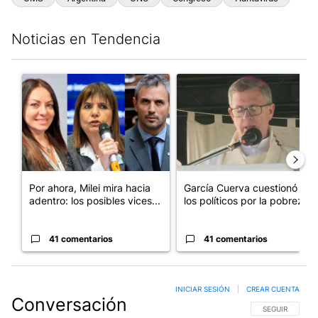
Noticias en Tendencia
Este listado muestra los artículos con más comentarios en los últim
Un artículo de tendencia con el título "Por ahora, Milei mira ha
Un artículo de tendencia con e
Por ahora, Milei mira hacia
García Cuerva cuestionó a
adentro: los posibles vices...
los políticos por la pobreza
41 comentarios
41 comentarios
INICIAR SESIÓN
|
CREAR CUENTA
Conversación
SIGA ESTA CO
SEGUIR