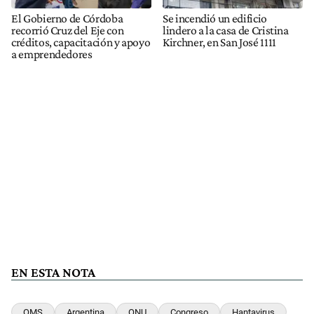
El Gobierno de Córdoba
Se incendió un edificio
recorrió Cruz del Eje con
lindero a la casa de Cristina
créditos, capacitación y apoyo
Kirchner, en San José 1111
a emprendedores
EN ESTA NOTA
OMS
Argentina
ONU
Congreso
Hantavirus