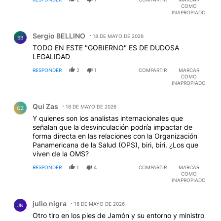
COMO
INAPROPIADO
Comentario de Sergio BELLINO.
Sergio BELLINO
18 DE MAYO DE 2026
SB
TODO EN ESTE "GOBIERNO" ES DE DUDOSA
LEGALIDAD
RESPONDER
2
1
COMPARTIR
MARCAR
COMO
INAPROPIADO
Comentario de Qui Zas.
Qui Zas
18 DE MAYO DE 2026
QZ
Y quienes son los analistas internacionales que
señalan que la desvinculación podría impactar de
forma directa en las relaciones con la Organización
Panamericana de la Salud (OPS), biri, biri. ¿Los que
viven de la OMS?
RESPONDER
1
4
COMPARTIR
MARCAR
COMO
INAPROPIADO
Comentario de julio nigra.
julio nigra
18 DE MAYO DE 2026
JN
Otro tiro en los pies de Jamón y su entorno y ministro