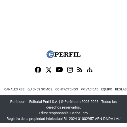
CANALES RSS
QUIENES SOMOS
CONTÁCTENOS
PRIVACIDAD
EQUIPO
REGLAS
Perfil.com - Editorial Perfil S.A.
| © Perfil.com 2006-2026 - Todos los
derechos reservados.
Editor responsable: Carlos Piro.
Registro de la propiedad intelectual RL-2024-31002957-APN-DNDA#MJ
Dirección:
California 2715
,
C1289ABI
,
CABA, Argentina
| Teléfono:
+54 9 11