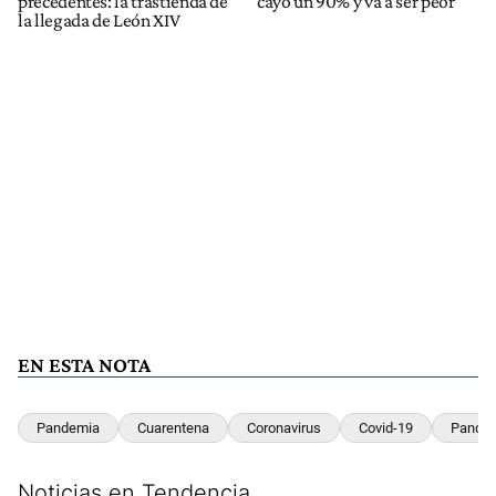
precedentes: la trastienda de
cayó un 90% y va a ser peor"
la llegada de León XIV
EN ESTA NOTA
Pandemia
Cuarentena
Coronavirus
Covid-19
Pandem
Noticias en Tendencia