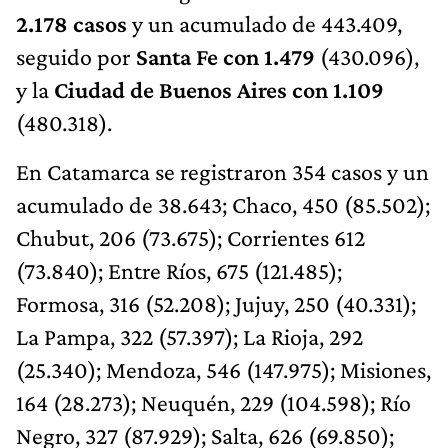
2.178 casos
y un acumulado de 443.409,
seguido por
Santa Fe con 1.479
(430.096),
y la
Ciudad de Buenos Aires con 1.109
(480.318).
En Catamarca se registraron 354 casos y un
acumulado de 38.643; Chaco, 450 (85.502);
Chubut, 206 (73.675); Corrientes 612
(73.840); Entre Ríos, 675 (121.485);
Formosa, 316 (52.208); Jujuy, 250 (40.331);
La Pampa, 322 (57.397); La Rioja, 292
(25.340); Mendoza, 546 (147.975); Misiones,
164 (28.273); Neuquén, 229 (104.598); Río
Negro, 327 (87.929); Salta, 626 (69.850);