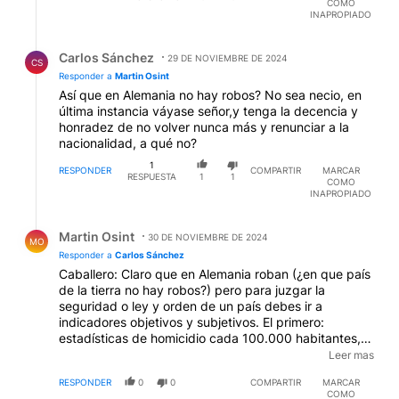
COMO
INAPROPIADO
Respuesta de Carlos Sánchez.
Carlos Sánchez
29 DE NOVIEMBRE DE 2024
CS
Responder a
Martin Osint
Así que en Alemania no hay robos? No sea necio, en
última instancia váyase señor,y tenga la decencia y
honradez de no volver nunca más y renunciar a la
nacionalidad, a qué no?
1
RESPONDER
COMPARTIR
MARCAR
RESPUESTA
1
1
COMO
INAPROPIADO
Respuesta de Martin Osint.
Martin Osint
30 DE NOVIEMBRE DE 2024
MO
Responder a
Carlos Sánchez
Caballero: Claro que en Alemania roban (¿en que país
de la tierra no hay robos?) pero para juzgar la
seguridad o ley y orden de un país debes ir a
indicadores objetivos y subjetivos. El primero:
estadísticas de homicidio cada 100.000 habitantes,
denuncias de robos/cantidad de población, causas
Leer mas
judiciales que ingresan (denuncias)/causas judiciales
RESPONDER
0
0
COMPARTIR
MARCAR
con sentencia firme. Del segundo, factores culturales:
COMO