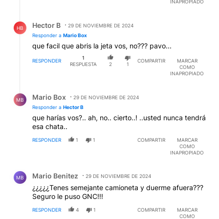
INAPROPIADO
Respuesta de Hector B.
Hector B
29 DE NOVIEMBRE DE 2024
HB
Responder a
Mario Box
que facil que abris la jeta vos, no??? pavo...
1
RESPONDER
COMPARTIR
MARCAR
RESPUESTA
2
1
COMO
INAPROPIADO
Respuesta de Mario Box.
Mario Box
29 DE NOVIEMBRE DE 2024
MB
Responder a
Hector B
que harías vos?.. ah, no.. cierto..! ..usted nunca tendrá
esa chata..
RESPONDER
1
1
COMPARTIR
MARCAR
COMO
INAPROPIADO
Comentario de Mario Benitez.
Mario Benitez
29 DE NOVIEMBRE DE 2024
MB
¿¿¿¿¿Tenes semejante camioneta y duerme afuera???
Seguro le puso GNC!!!
RESPONDER
4
1
COMPARTIR
MARCAR
COMO