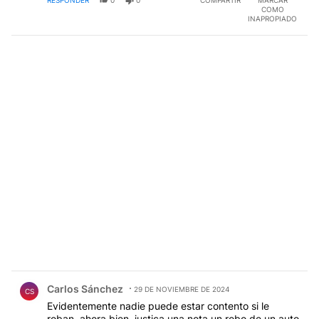
RESPONDER
0
0
COMPARTIR
MARCAR
COMO
INAPROPIADO
Comentario de Carlos Sánchez.
Carlos Sánchez
29 DE NOVIEMBRE DE 2024
CS
Evidentemente nadie puede estar contento si le
roban, ahora bien, justica una nota un robo de un auto