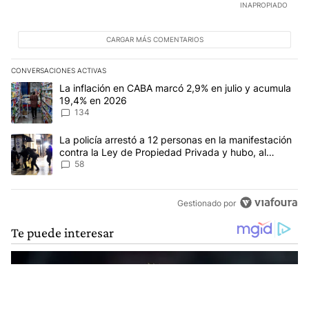
INAPROPIADO
CARGAR MÁS COMENTARIOS
CONVERSACIONES ACTIVAS
Este listado muestra los artículos con más comentarios en los últim
Un artículo de tendencia con el título "La inflación en CABA mar
La inflación en CABA marcó 2,9% en julio y acumula
19,4% en 2026
134
Un artículo de tendencia con el título "La policía arrestó a 12 p
La policía arrestó a 12 personas en la manifestación
contra la Ley de Propiedad Privada y hubo, al
menos, 3 agentes heridos
58
Gestionado por