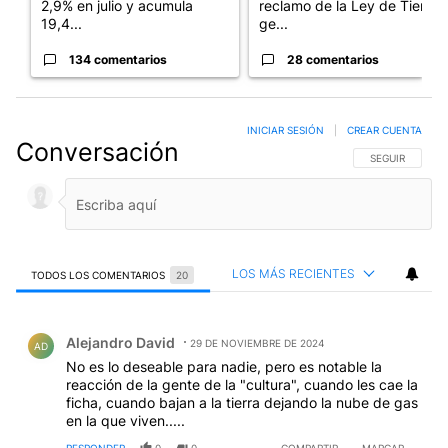
2,9% en julio y acumula
reclamo de la Ley de Tierras
19,4...
ge...
134 comentarios
28 comentarios
INICIAR SESIÓN
|
CREAR CUENTA
Conversación
SIGA ESTA CO
SEGUIR
LOS MÁS RECIENTES
TODOS LOS COMENTARIOS
20
Todos los comentarios
Comentario de Alejandro David.
Alejandro David
29 DE NOVIEMBRE DE 2024
AD
No es lo deseable para nadie, pero es notable la
reacción de la gente de la "cultura", cuando les cae la
ficha, cuando bajan a la tierra dejando la nube de gas
en la que viven.....