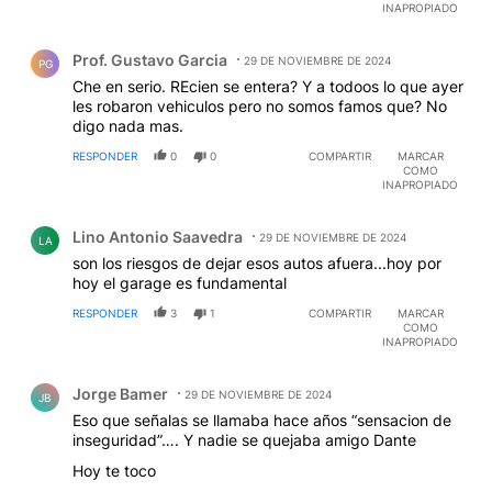
mayor respeto a las normas y orden público.
INAPROPIADO
Comentario de Prof. Gustavo Garcia.
Prof. Gustavo Garcia
29 DE NOVIEMBRE DE 2024
PG
Che en serio. REcien se entera? Y a todoos lo que ayer
les robaron vehiculos pero no somos famos que? No
digo nada mas.
RESPONDER
0
0
COMPARTIR
MARCAR
COMO
INAPROPIADO
Comentario de Lino Antonio Saavedra.
Lino Antonio Saavedra
29 DE NOVIEMBRE DE 2024
LA
son los riesgos de dejar esos autos afuera...hoy por
hoy el garage es fundamental
RESPONDER
3
1
COMPARTIR
MARCAR
COMO
INAPROPIADO
Comentario de Jorge Bamer.
Jorge Bamer
29 DE NOVIEMBRE DE 2024
JB
Eso que señalas se llamaba hace años “sensacion de
inseguridad”…. Y nadie se quejaba amigo Dante
Hoy te toco