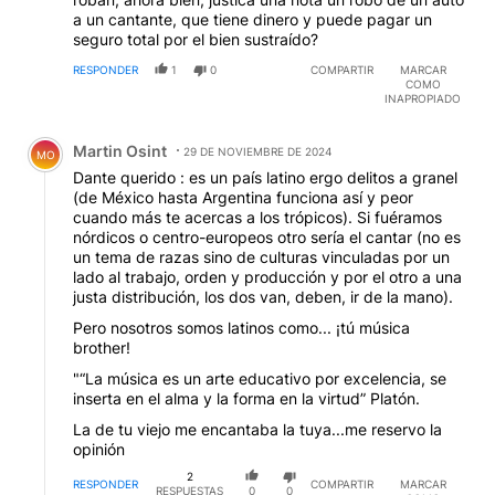
a un cantante, que tiene dinero y puede pagar un
seguro total por el bien sustraído?
RESPONDER
1
0
COMPARTIR
MARCAR
COMO
INAPROPIADO
Comentario de Martin Osint.
Martin Osint
29 DE NOVIEMBRE DE 2024
MO
Dante querido : es un país latino ergo delitos a granel
(de México hasta Argentina funciona así y peor
cuando más te acercas a los trópicos). Si fuéramos
nórdicos o centro-europeos otro sería el cantar (no es
un tema de razas sino de culturas vinculadas por un
lado al trabajo, orden y producción y por el otro a una
justa distribución, los dos van, deben, ir de la mano).
Pero nosotros somos latinos como... ¡tú música
brother!
"“La música es un arte educativo por excelencia, se
inserta en el alma y la forma en la virtud” Platón.
La de tu viejo me encantaba la tuya...me reservo la
opinión
2
RESPONDER
COMPARTIR
MARCAR
RESPUESTAS
0
0