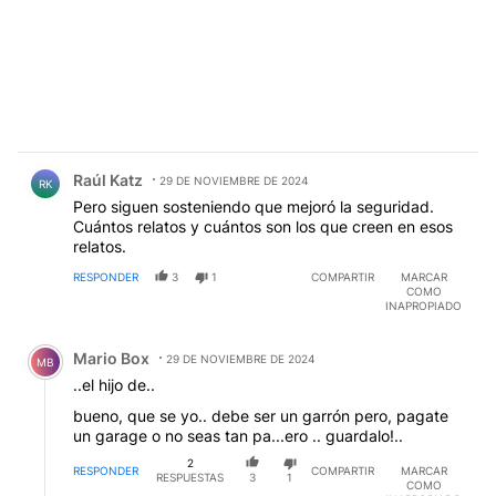
Comentario de Raúl Katz.
Raúl Katz
29 DE NOVIEMBRE DE 2024
RK
Pero siguen sosteniendo que mejoró la seguridad.
Cuántos relatos y cuántos son los que creen en esos
relatos.
RESPONDER
3
1
COMPARTIR
MARCAR
COMO
INAPROPIADO
Comentario de Mario Box.
Mario Box
29 DE NOVIEMBRE DE 2024
MB
..el hijo de..
bueno, que se yo.. debe ser un garrón pero, pagate
un garage o no seas tan pa...ero .. guardalo!..
2
RESPONDER
COMPARTIR
MARCAR
RESPUESTAS
3
1
COMO