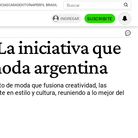
ICIAS
CARAS
EXITOÍNA
PERFIL BRASIL
INGRESAR
SUSCRIBITE
"B
La iniciativa que
es
de
mo
moda argentina
|
in
to de moda que fusiona creatividad, las
e en estilo y cultura, reuniendo a lo mejor del