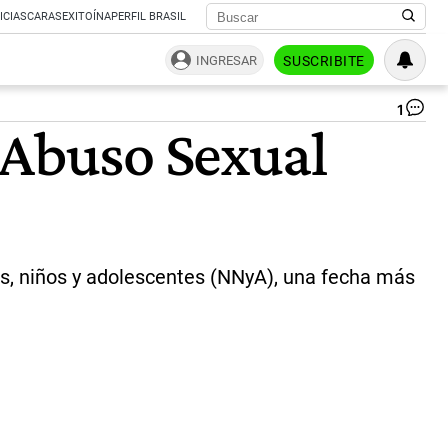
ICIAS
CARAS
EXITOÍNA
PERFIL BRASIL
INGRESAR
SUSCRIBITE
1
El
 Abuso Sexual
19
de
no
se
co
el
Dí
Mu
s, niños y adolescentes (NNyA), una fecha más
pa
la
Pr
del
Ab
Se
co
niñ
ni