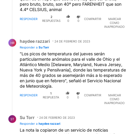
pero bruto, bruto, son 40º pero FARENHEIT que son
4.4º CELSIUS, animal
2
RESPONDER
COMPARTIR
MARCAR
RESPUESTAS
0
0
COMO
INAPROPIADO
Respuesta de haydee razzari.
haydee razzari
24 DE FEBRERO DE 2023
HR
Responder a
Su Torr
"Los picos de temperatura del jueves serán
particularmente anómalos para el valle de Ohio y el
Atlántico Medio [Delaware, Maryland, Nueva Jersey,
Nueva York y Pensilvania], donde las temperaturas de
más de 40 grados se asemejarán más a lo esperado
en junio que en febrero", señaló el Servicio Nacional
de Meteorología.
1
RESPONDER
COMPARTIR
MARCAR
RESPUESTA
0
0
COMO
INAPROPIADO
Respuesta de Su Torr.
Su Torr
24 DE FEBRERO DE 2023
ST
Responder a
haydee razzari
La nota la copiaron de un servicio de noticias