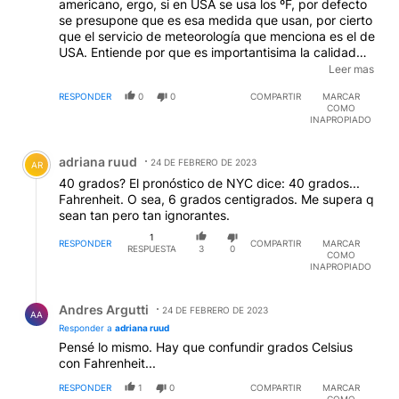
americano, ergo, si en USA se usa los ºF, por defecto
se presupone que es esa medida que usan, por cierto
que el servicio de meteorología que menciona es el de
USA. Entiende por que es importantisima la calidad
educativa?, no solo escribir, sumar y restar, sino que
Leer mas
desarrollar el habito de la lectura para instruirse a
RESPONDER
0
0
COMPARTIR
MARCAR
todo nivel, esto hace que el individuo desarrolle el
COMO
"sentido comun", caso contrario.... a las pruebas me
INAPROPIADO
remito. Antes de copiar el parrafo en cuestión para
Comentario de adriana ruud.
enrostrarlo, instruyase usted tambien.
adriana ruud
24 DE FEBRERO DE 2023
AR
40 grados? El pronóstico de NYC dice: 40 grados...
Fahrenheit. O sea, 6 grados centigrados. Me supera q
sean tan pero tan ignorantes.
1
RESPONDER
COMPARTIR
MARCAR
RESPUESTA
3
0
COMO
INAPROPIADO
Respuesta de Andres Argutti.
Andres Argutti
24 DE FEBRERO DE 2023
AA
Responder a
adriana ruud
Pensé lo mismo. Hay que confundir grados Celsius
con Fahrenheit...
RESPONDER
1
0
COMPARTIR
MARCAR
COMO