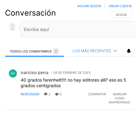
INICIAR SESIÓN
|
CREAR CUENTA
Conversación
SIGA ESTA CO
SEGUIR
LOS MÁS RECIENTES
TODOS LOS COMENTARIOS
7
Todos los comentarios
Comentario de narciso pena.
narciso pena
24 DE FEBRERO DE 2023
NP
40 grados farenheit!!!! no hay editores alli? eso es 5
grados centigrados
RESPONDER
2
0
COMPARTIR
MARCAR
COMO
INAPROPIADO