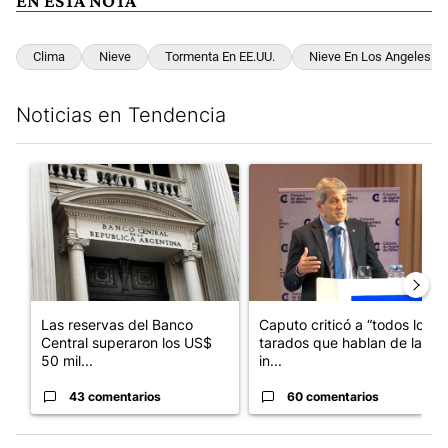
EN ESTA NOTA
Clima
Nieve
Tormenta En EE.UU.
Nieve En Los Angeles
Noticias en Tendencia
Este listado muestra los artículos con más comentarios en los últim
Un artículo de tendencia con el título "Las reservas del Banco 
Un artículo de tendencia con e
Las reservas del Banco
Caputo criticó a “todos los
Central superaron los US$
tarados que hablan de la
50 mil...
in...
43 comentarios
60 comentarios