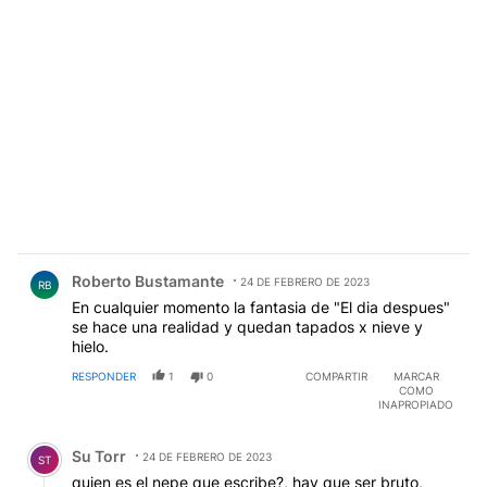
Comentario de Roberto Bustamante.
Roberto Bustamante
24 DE FEBRERO DE 2023
RB
En cualquier momento la fantasia de "El dia despues"
se hace una realidad y quedan tapados x nieve y
hielo.
RESPONDER
1
0
COMPARTIR
MARCAR
COMO
INAPROPIADO
Comentario de Su Torr.
Su Torr
24 DE FEBRERO DE 2023
ST
quien es el nepe que escribe?, hay que ser bruto,