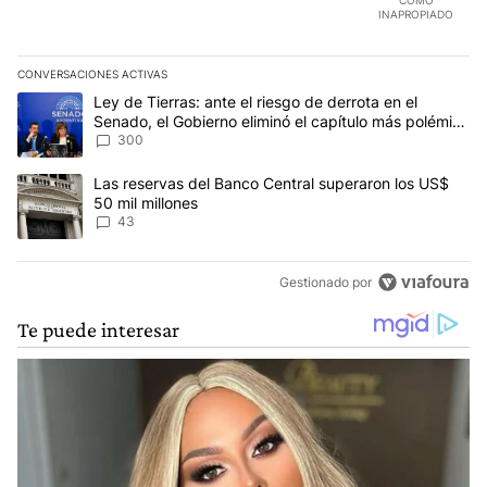
INAPROPIADO
CONVERSACIONES ACTIVAS
Este listado muestra los artículos con más comentarios en los últim
Un artículo de tendencia con el título "Ley de Tierras: ante el ri
Ley de Tierras: ante el riesgo de derrota en el
Senado, el Gobierno eliminó el capítulo más polémico
del proyecto
300
Un artículo de tendencia con el título "Las reservas del Banco Ce
Las reservas del Banco Central superaron los US$
50 mil millones
43
Gestionado por