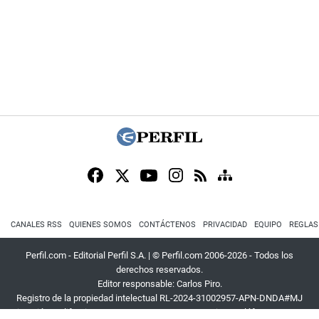
CANALES RSS
QUIENES SOMOS
CONTÁCTENOS
PRIVACIDAD
EQUIPO
REGLAS
Perfil.com - Editorial Perfil S.A.
| © Perfil.com 2006-2026 - Todos los
derechos reservados.
Editor responsable: Carlos Piro.
Registro de la propiedad intelectual RL-2024-31002957-APN-DNDA#MJ
Dirección:
California 2715
,
C1289ABI
,
CABA, Argentina
| Teléfono:
+54 9 11