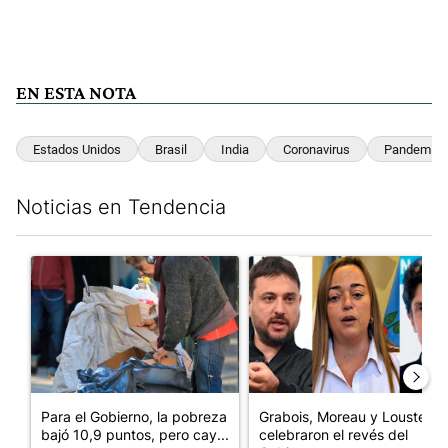
EN ESTA NOTA
Estados Unidos
Brasil
India
Coronavirus
Pandemia
Noticias en Tendencia
Este listado muestra los artículos con más comentarios en los últim
Un artículo de tendencia con el título "Para el Gobierno, la po
Un artículo de tendencia con e
Para el Gobierno, la pobreza
Grabois, Moreau y Lousteau
bajó 10,9 puntos, pero cay...
celebraron el revés del