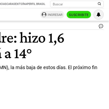
ICIAS
CARAS
EXITOÍNA
PERFIL BRASIL
INGRESAR
SUSCRIBITE
Ol
re: hizo 1,6
de
fri
pol
 a 14°
se
es
te
má
ba
N), la más baja de estos días. El próximo fin
pa
jun
y
jul
|
Te