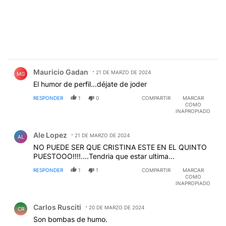
Comentario de Mauricio Gadan.
Mauricio Gadan
21 DE MARZO DE 2024
MG
El humor de perfil...déjate de joder
RESPONDER
1
0
COMPARTIR
MARCAR
COMO
INAPROPIADO
Comentario de Ale Lopez.
Ale Lopez
21 DE MARZO DE 2024
AL
NO PUEDE SER QUE CRISTINA ESTE EN EL QUINTO
PUESTOOO!!!!....Tendria que estar ultima...
RESPONDER
1
1
COMPARTIR
MARCAR
COMO
INAPROPIADO
Comentario de Carlos Rusciti.
Carlos Rusciti
20 DE MARZO DE 2024
CR
Son bombas de humo.