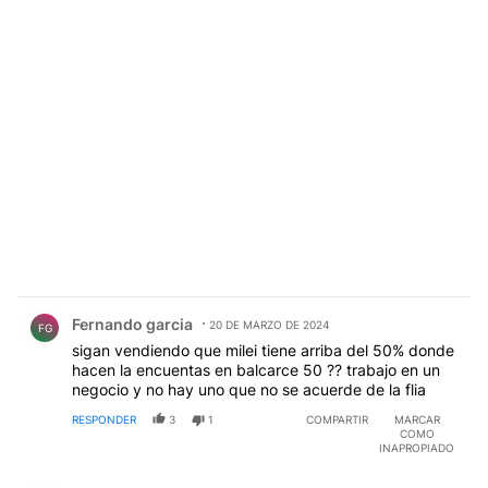
Comentario de Fernando garcia.
Fernando garcia
20 DE MARZO DE 2024
FG
sigan vendiendo que milei tiene arriba del 50% donde
hacen la encuentas en balcarce 50 ?? trabajo en un
negocio y no hay uno que no se acuerde de la flia
RESPONDER
3
1
COMPARTIR
MARCAR
COMO
INAPROPIADO
Comentario de Héctor Pezzano.