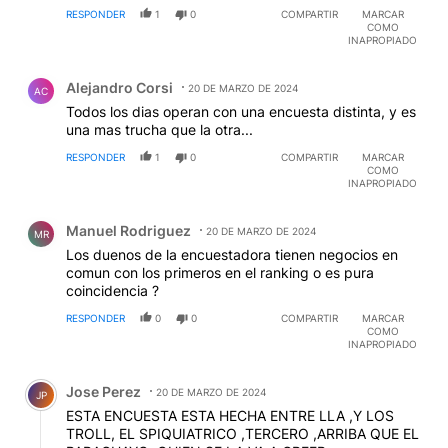
RESPONDER
1
0
COMPARTIR
MARCAR
COMO
INAPROPIADO
Comentario de Alejandro Corsi.
Alejandro Corsi
20 DE MARZO DE 2024
AC
Todos los dias operan con una encuesta distinta, y es
una mas trucha que la otra...
RESPONDER
1
0
COMPARTIR
MARCAR
COMO
INAPROPIADO
Comentario de Manuel Rodriguez.
Manuel Rodriguez
20 DE MARZO DE 2024
MR
Los duenos de la encuestadora tienen negocios en
comun con los primeros en el ranking o es pura
coincidencia ?
RESPONDER
0
0
COMPARTIR
MARCAR
COMO
INAPROPIADO
Comentario de Jose Perez.
Jose Perez
20 DE MARZO DE 2024
JP
ESTA ENCUESTA ESTA HECHA ENTRE LLA ,Y LOS
TROLL, EL SPIQUIATRICO ,TERCERO ,ARRIBA QUE EL