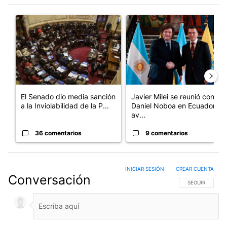
Este listado muestra los artículos con más comentarios en los últim
Un artículo de tendencia con el título "El Senado dio media san
Un artículo de tendencia con e
El Senado dio media sanción
Javier Milei se reunió con
a la Inviolabilidad de la P...
Daniel Noboa en Ecuador y
av...
36 comentarios
9 comentarios
INICIAR SESIÓN
|
CREAR CUENTA
Conversación
SIGA ESTA CO
SEGUIR