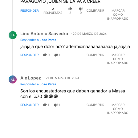
PARAGUAYO ,QUIEN SE LA VA A CREER
2
RESPONDER
COMPARTIR
MARCAR
RESPUESTAS
2
0
COMO
INAPROPIADO
Respuesta de Lino Antonio Saavedra.
Lino Antonio Saavedra
20 DE MARZO DE 2024
LA
Responder a
Jose Perez
jajajaja que dolor no?? adermicinaaaaaaaaaaa jajaajaja
RESPONDER
0
1
COMPARTIR
MARCAR
COMO
INAPROPIADO
Respuesta de Ale Lopez.
Ale Lopez
21 DE MARZO DE 2024
AL
Responder a
Jose Perez
Son los encuestadores que daban ganador a Massa
con el %70 😂😂😂
RESPONDER
1
1
COMPARTIR
MARCAR
COMO
INAPROPIADO