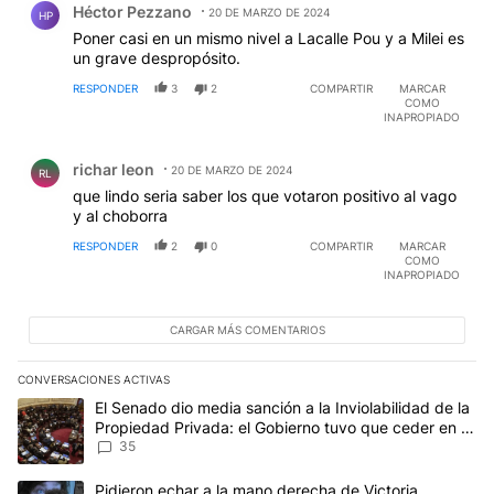
Héctor Pezzano
20 DE MARZO DE 2024
HP
Poner casi en un mismo nivel a Lacalle Pou y a Milei es
un grave despropósito.
RESPONDER
3
2
COMPARTIR
MARCAR
COMO
INAPROPIADO
Comentario de richar leon.
richar leon
20 DE MARZO DE 2024
RL
que lindo seria saber los que votaron positivo al vago
y al choborra
RESPONDER
2
0
COMPARTIR
MARCAR
COMO
INAPROPIADO
CARGAR MÁS COMENTARIOS
CONVERSACIONES ACTIVAS
Este listado muestra los artículos con más comentarios en los últim
Un artículo de tendencia con el título "El Senado dio media sanci
El Senado dio media sanción a la Inviolabilidad de la
Propiedad Privada: el Gobierno tuvo que ceder en la
Ley del Manejo del Fuego
35
Un artículo de tendencia con el título "Pidieron echar a la mano d
Pidieron echar a la mano derecha de Victoria