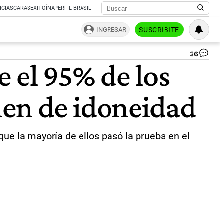
ICIAS
CARAS
EXITOÍNA
PERFIL BRASIL
INGRESAR
SUSCRIBITE
36
Fe
 el 95% de los
St
Min
de
men de idoneidad
De
y
Tr
del
Es
que la mayoría de ellos pasó la prueba en el
de
la
Na
Arg
|
Ca
de
pan