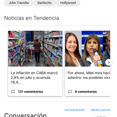
John Travolta
Bariloche
Hollywood
Noticias en Tendencia
Este listado muestra los artículos con más comentarios en los últim
Un artículo de tendencia con el título "La inflación en CABA m
Un artículo de tendencia con e
La inflación en CABA marcó
Por ahora, Milei mira hacia
2,9% en julio y acumula
adentro: los posibles vices...
19,4...
131 comentarios
8 comentarios
INICIAR SESIÓN
|
CREAR CUENTA
Conversación