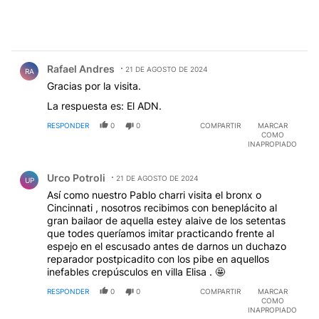
Comentario de Rafael Andres.
Rafael Andres
21 DE AGOSTO DE 2024
RA
Gracias por la visita.
La respuesta es: El ADN.
RESPONDER
0
0
COMPARTIR
MARCAR
COMO
INAPROPIADO
Comentario de Urco Potroli.
Urco Potroli
21 DE AGOSTO DE 2024
UP
Así como nuestro Pablo charri visita el bronx o
Cincinnati , nosotros recibimos con beneplácito al
gran bailaor de aquella estey alaive de los setentas
que todes queríamos imitar practicando frente al
espejo en el escusado antes de darnos un duchazo
reparador postpicadito con los pibe en aquellos
inefables crepúsculos en villa Elisa . 🤩
RESPONDER
0
0
COMPARTIR
MARCAR
COMO
INAPROPIADO