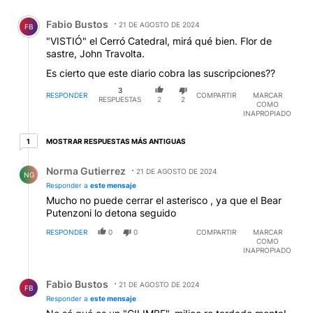
Comentario de Fabio Bustos.
Fabio Bustos
21 DE AGOSTO DE 2024
FB
"VISTIÓ" el Cerró Catedral, mirá qué bien. Flor de
sastre, John Travolta.
Es cierto que este diario cobra las suscripciones??
3
RESPONDER
COMPARTIR
MARCAR
RESPUESTAS
2
2
COMO
INAPROPIADO
1 respuesta más antiguas
MOSTRAR RESPUESTAS MÁS ANTIGUAS
1
Respuesta de Norma Gutierrez.
Norma Gutierrez
21 DE AGOSTO DE 2024
NG
Responder a
este mensaje
Mucho no puede cerrar el asterisco , ya que el Bear
Putenzoni lo detona seguido
RESPONDER
0
0
COMPARTIR
MARCAR
COMO
INAPROPIADO
Respuesta de Fabio Bustos.
Fabio Bustos
21 DE AGOSTO DE 2024
FB
Responder a
este mensaje