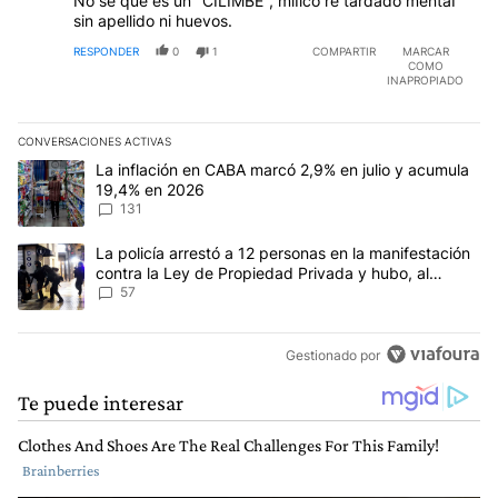
No sé qué es un "CILIMBE", miIico re tardado mentaI
sin apellido ni huevos.
RESPONDER
0
1
COMPARTIR
MARCAR
COMO
INAPROPIADO
CONVERSACIONES ACTIVAS
Este listado muestra los artículos con más comentarios en los últim
Un artículo de tendencia con el título "La inflación en CABA marc
La inflación en CABA marcó 2,9% en julio y acumula
19,4% en 2026
131
Un artículo de tendencia con el título "La policía arrestó a 12 p
La policía arrestó a 12 personas en la manifestación
contra la Ley de Propiedad Privada y hubo, al
menos, 3 agentes heridos
57
Gestionado por