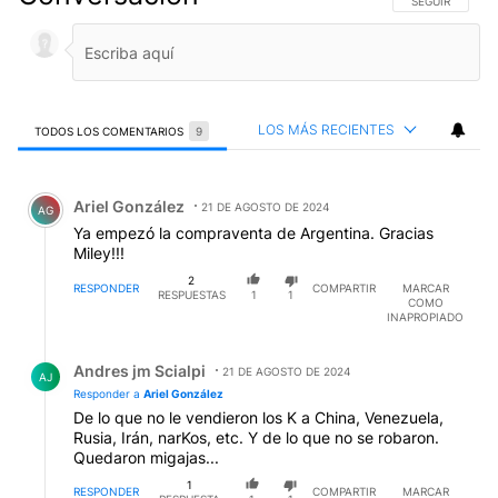
SIGA ESTA CO
SEGUIR
LOS MÁS RECIENTES
TODOS LOS COMENTARIOS
9
Todos los comentarios
Comentario de Ariel González.
Ariel González
21 DE AGOSTO DE 2024
AG
Ya empezó la compraventa de Argentina. Gracias
Miley!!!
2
RESPONDER
COMPARTIR
MARCAR
RESPUESTAS
1
1
COMO
INAPROPIADO
Respuesta de Andres jm Scialpi.
Andres jm Scialpi
21 DE AGOSTO DE 2024
AJ
Responder a
Ariel González
De lo que no le vendieron los K a China, Venezuela,
Rusia, Irán, narKos, etc. Y de lo que no se robaron.
Quedaron migajas...
1
RESPONDER
COMPARTIR
MARCAR