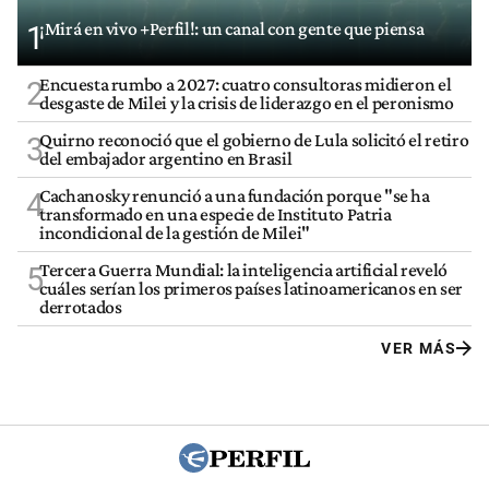
¡Mirá en vivo +Perfil!: un canal con gente que piensa
1
Encuesta rumbo a 2027: cuatro consultoras midieron el
2
desgaste de Milei y la crisis de liderazgo en el peronismo
Quirno reconoció que el gobierno de Lula solicitó el retiro
3
del embajador argentino en Brasil
Cachanosky renunció a una fundación porque "se ha
4
transformado en una especie de Instituto Patria
incondicional de la gestión de Milei"
Tercera Guerra Mundial: la inteligencia artificial reveló
5
cuáles serían los primeros países latinoamericanos en ser
derrotados
VER MÁS