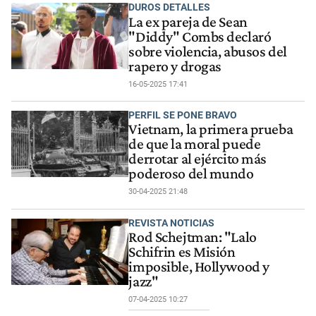
DUROS DETALLES
La ex pareja de Sean
"Diddy" Combs declaró
sobre violencia, abusos del
rapero y drogas
16-05-2025 17:41
PERFIL SE PONE BRAVO
Vietnam, la primera prueba
de que la moral puede
derrotar al ejército más
poderoso del mundo
30-04-2025 21:48
REVISTA NOTICIAS
Rod Schejtman: "Lalo
Schifrin es Misión
imposible, Hollywood y
jazz"
07-04-2025 10:27