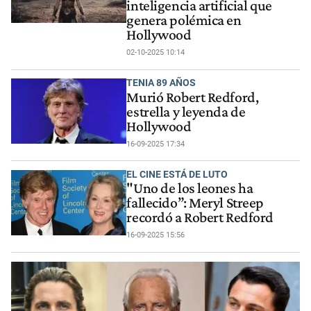
inteligencia artificial que
genera polémica en
Hollywood
02-10-2025 10:14
TENIA 89 AÑOS
Murió Robert Redford,
estrella y leyenda de
Hollywood
16-09-2025 17:34
EL CINE ESTÁ DE LUTO
"Uno de los leones ha
fallecido”: Meryl Streep
recordó a Robert Redford
16-09-2025 15:56