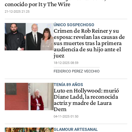
conocido por It y The Wire
21-12-2025 21:25
ÚNICO SOSPECHOSO
Crimen de Rob Reiner y su
esposa: revelan las causas de
sus muertes tras la primera
audiencia de su hijo ante el
juez
18-12-2025 08:59
FEDERICO PEREZ VECCHIO
TENÍA 89 AÑOS
Luto en Hollywood: murió
Diane Ladd, la reconocida
actriz y madre de Laura
Dern
04-11-2025 01:50
GLAMOUR ARTESANAL