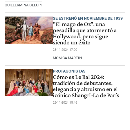
GUILLERMINA DELUPI
SE ESTRENÓ EN NOVIEMBRE DE 1939
"El mago de Oz", una
pesadilla que atormentó a
Hollywood, pero sigue
siendo un éxito
28-11-2024 17:00
MÓNICA MARTIN
PROTAGONISTAS
Cómo es Le Bal 2024:
tradición de debutantes,
elegancia y altruismo en el
icónico Shangri-La de París
28-11-2024 15:46