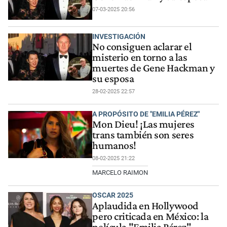
07-03-2025 20:56
INVESTIGACIÓN
No consiguen aclarar el
misterio en torno a las
muertes de Gene Hackman y
su esposa
28-02-2025 22:57
A PROPÓSITO DE "EMILIA PÉREZ"
Mon Dieu! ¡Las mujeres
trans también son seres
humanos!
08-02-2025 21:22
MARCELO RAIMON
OSCAR 2025
Aplaudida en Hollywood
pero criticada en México: la
película "Emilia Pérez"