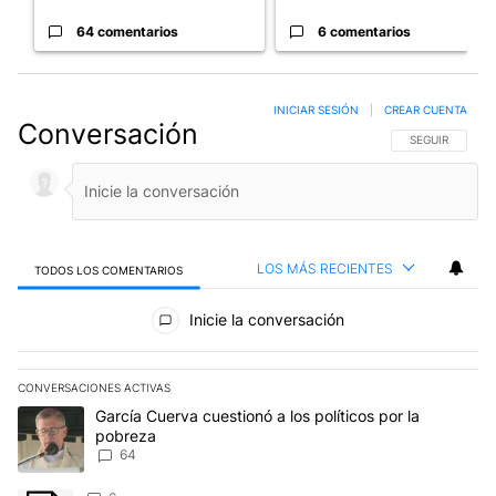
64 comentarios
6 comentarios
INICIAR SESIÓN
|
CREAR CUENTA
Conversación
SIGA ESTA CO
SEGUIR
LOS MÁS RECIENTES
TODOS LOS COMENTARIOS
Todos los comentarios
Inicie la conversación
CONVERSACIONES ACTIVAS
Este listado muestra los artículos con más comentarios en los últim
Un artículo de tendencia con el título "García Cuerva cuestionó a 
García Cuerva cuestionó a los políticos por la
pobreza
64