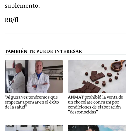
suplemento.
RB/fl
TAMBIÉN TE PUEDE INTERESAR
“Alguna vez tendremos que
ANMAT prohibió la venta de
empezar a pensar en el éxito
un chocolate con maní por
de la salud”
condiciones de elaboración
"desconocidas"