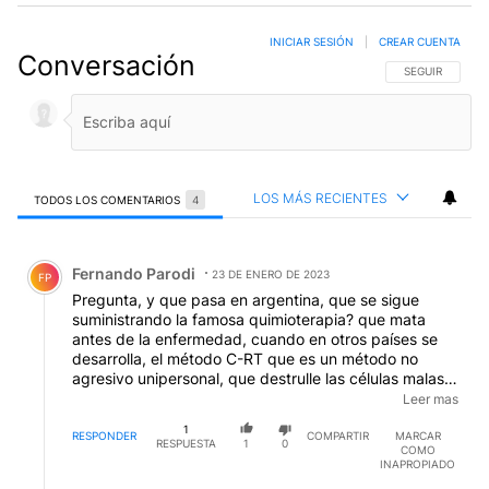
INICIAR SESIÓN
|
CREAR CUENTA
Conversación
SIGA ESTA CO
SEGUIR
LOS MÁS RECIENTES
TODOS LOS COMENTARIOS
4
Todos los comentarios
Comentario de Fernando Parodi.
Fernando Parodi
23 DE ENERO DE 2023
FP
Pregunta, y que pasa en argentina, que se sigue
suministrando la famosa quimioterapia? que mata
antes de la enfermedad, cuando en otros países se
desarrolla, el método C-RT que es un método no
agresivo unipersonal, que destrulle las células malas y
defienden las buenas, y le dieron varios premios, esta
Leer mas
avalado y comprobado en Inglaterra, Alemania
1
España en Chile, en Estados Unidos etc etc menos
RESPONDER
COMPARTIR
MARCAR
RESPUESTA
1
0
COMO
aquí en Argentina que se sigue facturando con algo
INAPROPIADO
que ya todo el mundo no lo usa más!!!! eso no se