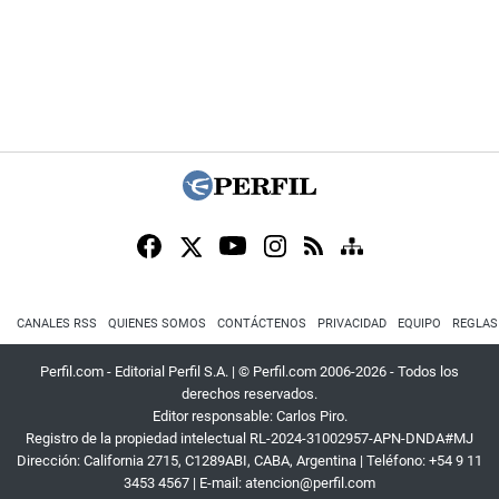
CANALES RSS
QUIENES SOMOS
CONTÁCTENOS
PRIVACIDAD
EQUIPO
REGLAS
Perfil.com - Editorial Perfil S.A.
| © Perfil.com 2006-2026 - Todos los
derechos reservados.
Editor responsable: Carlos Piro.
Registro de la propiedad intelectual RL-2024-31002957-APN-DNDA#MJ
Dirección:
California 2715
,
C1289ABI
,
CABA, Argentina
| Teléfono:
+54 9 11
3453 4567
| E-mail:
atencion@perfil.com