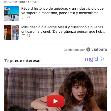
CONVERSACIONES ACTIVAS
Este listado muestra los artículos con más comentarios en los últim
Un artículo de tendencia con el título "Récord histórico de quie
Récord histórico de quiebras y un industricidio que
ya supera a macrismo, pandemia y menemismo
21
Un artículo de tendencia con el título "Milei despidió a Jorge Mes
Milei despidió a Jorge Messi y cuestionó a quienes
criticaron a Lionel: “Da vergüenza pensar que hubo
anti-Messi”
76
Gestionado por