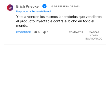
investiga??? o será que detraz dela quimioterapia hay
Respuesta de Erich Priebke.
mucha $$$$$$$$$$$$$?????
Erich Priebke
23 DE FEBRERO DE 2023
EP
Responder a
Fernando Parodi
Y te la venden los mismos laboratorios que vendieron
el producto inyectable contra el bicho en todo el
mundo.
RESPONDER
0
0
COMPARTIR
MARCAR
COMO
INAPROPIADO