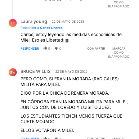
RESPUESTA
3
0
COMO
INAPROPIADO
Respuesta de Laura young.
Laura young
22 DE MAYO DE 2025
LY
Responder a
Carlos Linares
Carlos, estoy leyendo las medidas economicas de
Milei. Eso es Libertad¡¡¡¡¡
RESPONDER
0
0
COMPARTIR
MARCAR
COMO
INAPROPIADO
Comentario de BRUCE WILLIS.
BRUCE WILLIS
22 DE MAYO DE 2025
BW
PERO COMO, SI FRANJA MORADA (RADICALES)
MILITA PARA MILEI.
DIGO POR LA CHICA DE REMERA MORADA.
EN CÓRDOBA FRANJA MORADA MILITA PARA MILEI,
JUNTOS CON DE LOREDO Y LUISITO JUEZ.
LOS ESTUDIANTES TIENEN MENOS FUERZA QUE
CUETE MOJADO.
ELLOS VOTARON A MILEI.
RESPONDER
0
2
COMPARTIR
MARCAR