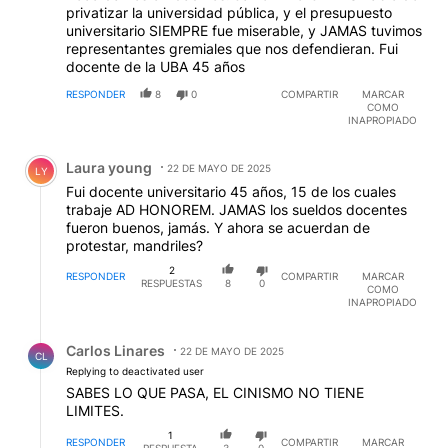
privatizar la universidad pública, y el presupuesto
universitario SIEMPRE fue miserable, y JAMAS tuvimos
representantes gremiales que nos defendieran. Fui
docente de la UBA 45 años
RESPONDER
8
0
COMPARTIR
MARCAR
COMO
INAPROPIADO
Comentario de Laura young.
Laura young
22 DE MAYO DE 2025
LY
Fui docente universitario 45 años, 15 de los cuales
trabaje AD HONOREM. JAMAS los sueldos docentes
fueron buenos, jamás. Y ahora se acuerdan de
protestar, mandriles?
2
RESPONDER
COMPARTIR
MARCAR
RESPUESTAS
8
0
COMO
INAPROPIADO
Respuesta de Carlos Linares.
Carlos Linares
22 DE MAYO DE 2025
CL
Replying to deactivated user
SABES LO QUE PASA, EL CINISMO NO TIENE
LIMITES.
1
RESPONDER
COMPARTIR
MARCAR