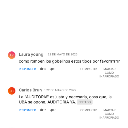
Comentario de Laura young.
Laura young
22 DE MAYO DE 2025
LY
como rompen los gobelinos estos tipos por favorrrrrrrr
RESPONDER
6
0
COMPARTIR
MARCAR
COMO
INAPROPIADO
Comentario de Carlos Brun.
Carlos Brun
22 DE MAYO DE 2025
CB
La "AUDITORIA" es justa y necesaria, cosa que, la
UBA se opone. AUDITORIA YA.
EDITADO
RESPONDER
7
0
COMPARTIR
MARCAR
COMO
INAPROPIADO
Comentario de Hank Chinaski.