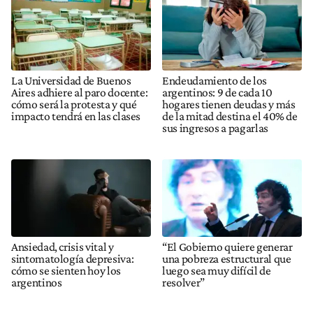
La Universidad de Buenos
Endeudamiento de los
Aires adhiere al paro docente:
argentinos: 9 de cada 10
cómo será la protesta y qué
hogares tienen deudas y más
impacto tendrá en las clases
de la mitad destina el 40% de
sus ingresos a pagarlas
Ansiedad, crisis vital y
“El Gobierno quiere generar
sintomatología depresiva:
una pobreza estructural que
cómo se sienten hoy los
luego sea muy difícil de
argentinos
resolver”