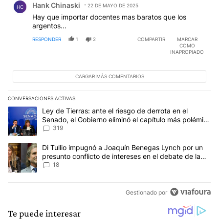
Hank Chinaski
22 DE MAYO DE 2025
HC
Hay que importar docentes mas baratos que los
argentos...
RESPONDER
1
2
COMPARTIR
MARCAR
COMO
INAPROPIADO
CARGAR MÁS COMENTARIOS
CONVERSACIONES ACTIVAS
Este listado muestra los artículos con más comentarios en los últim
Un artículo de tendencia con el título "Ley de Tierras: ante el ri
Ley de Tierras: ante el riesgo de derrota en el
Senado, el Gobierno eliminó el capítulo más polémico
del proyecto
319
Un artículo de tendencia con el título "Di Tullio impugnó a Joaqu
Di Tullio impugnó a Joaquín Benegas Lynch por un
presunto conflicto de intereses en el debate de la
Ley de Tierras
18
Gestionado por