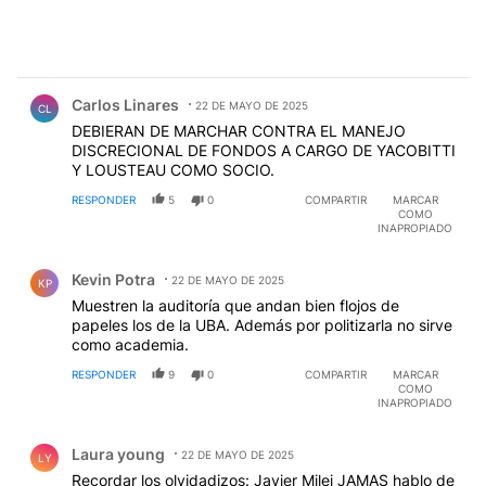
Comentario de Carlos Linares.
Carlos Linares
22 DE MAYO DE 2025
CL
DEBIERAN DE MARCHAR CONTRA EL MANEJO
DISCRECIONAL DE FONDOS A CARGO DE YACOBITTI
Y LOUSTEAU COMO SOCIO.
RESPONDER
5
0
COMPARTIR
MARCAR
COMO
INAPROPIADO
Comentario de Kevin Potra.
Kevin Potra
22 DE MAYO DE 2025
KP
Muestren la auditoría que andan bien flojos de
papeles los de la UBA. Además por politizarla no sirve
como academia.
RESPONDER
9
0
COMPARTIR
MARCAR
COMO
INAPROPIADO
Comentario de Laura young.
Laura young
22 DE MAYO DE 2025
LY
Recordar los olvidadizos: Javier Milei JAMAS hablo de