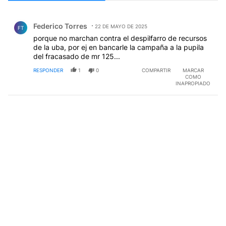
Todos los comentarios
Comentario de Federico Torres.
Federico Torres
22 DE MAYO DE 2025
FT
porque no marchan contra el despilfarro de recursos
de la uba, por ej en bancarle la campaña a la pupila
del fracasado de mr 125...
RESPONDER
1
0
COMPARTIR
MARCAR
COMO
INAPROPIADO