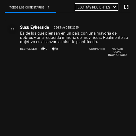
LOS MÁS RECIENTES
TODOS LOS COMENTARIOS
1
Todos los comentarios
Comentario de Susu Eyheralde.
Susu Eyheralde
9 DE MAYO DE 2025
SE
Es de los que piensan en un país con una mayoría de
pobres y una reducida minoría de muy ricos. Realmente su
objetivo es alcanzar la miseria planificada.
RESPONDER
0
0
COMPARTIR
MARCAR
COMO
INAPROPIADO