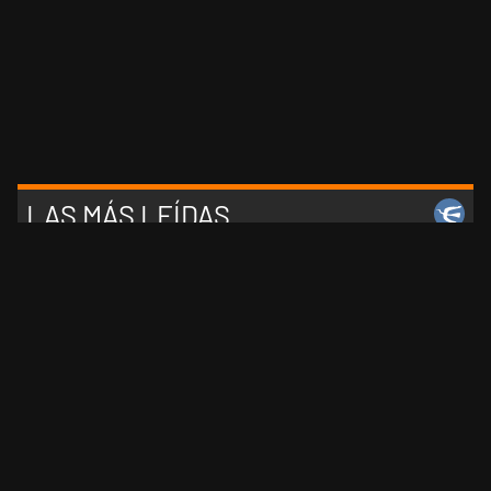
LAS MÁS LEÍDAS
1
Asís: "La movida internacional de La Doctora tensiona
la pugna interna del peronismo de la Provincia del
Pecado"