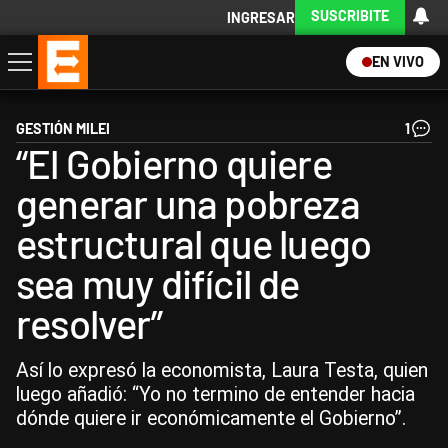
SUSCRIBITE
INGRESAR
EN VIVO
Economía
Política
Internacional
Actualidad
Descargá la App
GESTIÓN MILEI
1
“El Gobierno quiere
generar una pobreza
estructural que luego
sea muy difícil de
resolver”
Así lo expresó la economista, Laura Testa, quien
luego añadió: “Yo no termino de entender hacia
dónde quiere ir económicamente el Gobierno”.