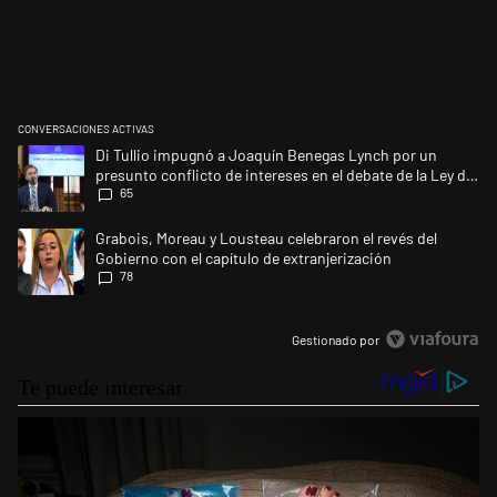
CONVERSACIONES ACTIVAS
Este listado muestra los artículos con más comentarios en los últimos 
Un artículo de tendencia con el título "Di Tullio impugnó a Joaquín Ben
Di Tullio impugnó a Joaquín Benegas Lynch por un
presunto conflicto de intereses en el debate de la Ley de
65
Tierras
Un artículo de tendencia con el título "Grabois, Moreau y Lousteau cele
Grabois, Moreau y Lousteau celebraron el revés del
Gobierno con el capítulo de extranjerización
78
Gestionado por