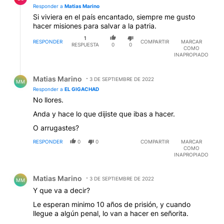
Responder a
Matias Marino
Si viviera en el país encantado, siempre me gusto
hacer misiones para salvar a la patria.
1
RESPONDER
COMPARTIR
MARCAR
RESPUESTA
0
0
COMO
INAPROPIADO
Respuesta de Matias Marino.
Matias Marino
3 DE SEPTIEMBRE DE 2022
MM
Responder a
EL GIGACHAD
No llores.
Anda y hace lo que dijiste que ibas a hacer.
O arrugastes?
RESPONDER
0
0
COMPARTIR
MARCAR
COMO
INAPROPIADO
Comentario de Matias Marino.
Matias Marino
3 DE SEPTIEMBRE DE 2022
MM
Y que va a decir?
Le esperan minimo 10 años de prisión, y cuando
llegue a algún penal, lo van a hacer en señorita.