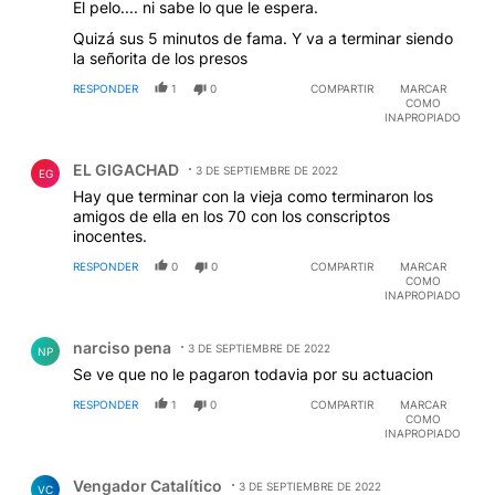
El pelo.... ni sabe lo que le espera.
Quizá sus 5 minutos de fama. Y va a terminar siendo
la señorita de los presos
RESPONDER
1
0
COMPARTIR
MARCAR
COMO
INAPROPIADO
Comentario de EL GIGACHAD.
EL GIGACHAD
3 DE SEPTIEMBRE DE 2022
EG
Hay que terminar con la vieja como terminaron los
amigos de ella en los 70 con los conscriptos
inocentes.
RESPONDER
0
0
COMPARTIR
MARCAR
COMO
INAPROPIADO
Comentario de narciso pena.
narciso pena
3 DE SEPTIEMBRE DE 2022
NP
Se ve que no le pagaron todavia por su actuacion
RESPONDER
1
0
COMPARTIR
MARCAR
COMO
INAPROPIADO
Comentario de Vengador Catalítico.
Vengador Catalítico
3 DE SEPTIEMBRE DE 2022
VC