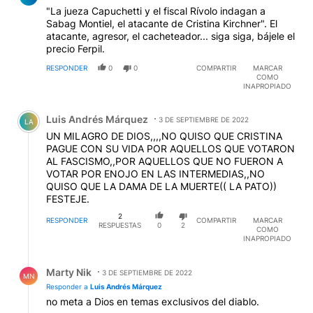
"La jueza Capuchetti y el fiscal Rívolo indagan a
Sabag Montiel, el atacante de Cristina Kirchner". El
atacante, agresor, el cacheteador... siga siga, bájele el
precio Ferpil.
RESPONDER
0
0
COMPARTIR
MARCAR
COMO
INAPROPIADO
Comentario de Luis Andrés Márquez.
Luis Andrés Márquez
3 DE SEPTIEMBRE DE 2022
LA
UN MILAGRO DE DIOS,,,,NO QUISO QUE CRISTINA
PAGUE CON SU VIDA POR AQUELLOS QUE VOTARON
AL FASCISMO,,POR AQUELLOS QUE NO FUERON A
VOTAR POR ENOJO EN LAS INTERMEDIAS,,NO
QUISO QUE LA DAMA DE LA MUERTE(( LA PATO))
FESTEJE.
2
RESPONDER
COMPARTIR
MARCAR
RESPUESTAS
0
2
COMO
INAPROPIADO
Respuesta de Marty Nik.
Marty Nik
3 DE SEPTIEMBRE DE 2022
MN
Responder a
Luis Andrés Márquez
no meta a Dios en temas exclusivos del diablo.