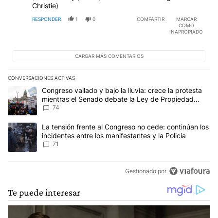
Christie)
RESPONDER
1
0
COMPARTIR
MARCAR
COMO
INAPROPIADO
CARGAR MÁS COMENTARIOS
CONVERSACIONES ACTIVAS
Este listado muestra los artículos con más comentarios en los últim
Un artículo de tendencia con el título "Congreso vallado y bajo la
Congreso vallado y bajo la lluvia: crece la protesta
mientras el Senado debate la Ley de Propiedad
Privada
74
Un artículo de tendencia con el título "La tensión frente al Congre
La tensión frente al Congreso no cede: continúan los
incidentes entre los manifestantes y la Policía
71
Gestionado por