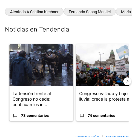
Atentado A Cristina Kirchner
Fernando Sabag Montiel
María Eu
Noticias en Tendencia
Este listado muestra los artículos con más comentarios en los últim
Un artículo de tendencia con el título "La tensión frente al Con
Un artículo de tendencia con e
La tensión frente al
Congreso vallado y bajo la
Congreso no cede:
lluvia: crece la protesta mi...
continúan los in...
73 comentarios
74 comentarios