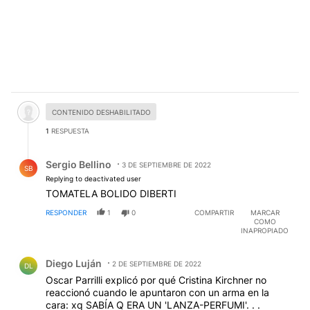
Comentario desactivado.
CONTENIDO DESHABILITADO
1
RESPUESTA
Respuesta de Sergio Bellino.
Sergio Bellino
3 DE SEPTIEMBRE DE 2022
SB
Replying to deactivated user
TOMATELA BOLIDO DIBERTI
RESPONDER
1
0
COMPARTIR
MARCAR
COMO
INAPROPIADO
Comentario de Diego Luján.
Diego Luján
2 DE SEPTIEMBRE DE 2022
DL
Oscar Parrilli explicó por qué Cristina Kirchner no
reaccionó cuando le apuntaron con un arma en la
cara: xq SABÍA Q ERA UN 'LANZA-PERFUMI'. . .