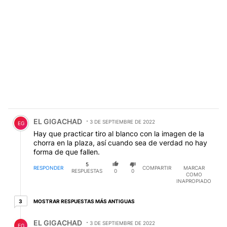
Comentario de EL GIGACHAD.
EL GIGACHAD
3 DE SEPTIEMBRE DE 2022
EG
Hay que practicar tiro al blanco con la imagen de la
chorra en la plaza, así cuando sea de verdad no hay
forma de que fallen.
5
RESPONDER
COMPARTIR
MARCAR
RESPUESTAS
0
0
COMO
INAPROPIADO
3 respuestas más antiguas
MOSTRAR RESPUESTAS MÁS ANTIGUAS
3
Respuesta de EL GIGACHAD.
EL GIGACHAD
3 DE SEPTIEMBRE DE 2022
EG