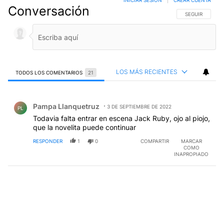
INICIAR SESIÓN
|
CREAR CUENTA
Conversación
SIGA ESTA CO
SEGUIR
LOS MÁS RECIENTES
TODOS LOS COMENTARIOS
21
Todos los comentarios
Comentario de Pampa Llanquetruz.
Pampa Llanquetruz
3 DE SEPTIEMBRE DE 2022
PL
Todavia falta entrar en escena Jack Ruby, ojo al piojo,
que la novelita puede continuar
RESPONDER
1
0
COMPARTIR
MARCAR
COMO
INAPROPIADO