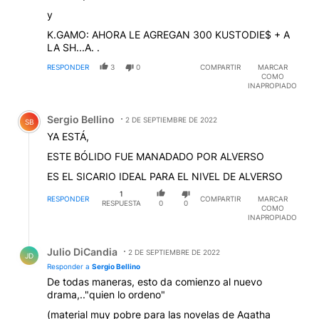
y
K.GAMO: AHORA LE AGREGAN 300 KUSTODIE$ + A
LA SH...A. .
RESPONDER
3
0
COMPARTIR
MARCAR
COMO
INAPROPIADO
Comentario de Sergio Bellino.
Sergio Bellino
2 DE SEPTIEMBRE DE 2022
SB
YA ESTÁ,
ESTE BÓLIDO FUE MANADADO POR ALVERSO
ES EL SICARIO IDEAL PARA EL NIVEL DE ALVERSO
1
RESPONDER
COMPARTIR
MARCAR
RESPUESTA
0
0
COMO
INAPROPIADO
Respuesta de Julio DiCandia.
Julio DiCandia
2 DE SEPTIEMBRE DE 2022
JD
Responder a
Sergio Bellino
De todas maneras, esto da comienzo al nuevo
drama,.."quien lo ordeno"
(material muy pobre para las novelas de Agatha