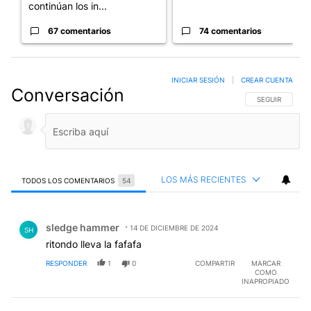
continúan los in...
67 comentarios
74 comentarios
INICIAR SESIÓN
|
CREAR CUENTA
Conversación
SIGA ESTA CO
SEGUIR
LOS MÁS RECIENTES
TODOS LOS COMENTARIOS
54
Todos los comentarios
Comentario de sledge hammer.
sledge hammer
14 DE DICIEMBRE DE 2024
SH
ritondo lleva la fafafa
RESPONDER
1
0
COMPARTIR
MARCAR
COMO
INAPROPIADO