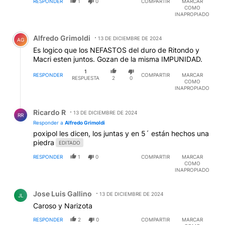
RESPONDER
1
0
COMPARTIR
MARCAR
COMO
INAPROPIADO
Comentario de Alfredo Grimoldi.
Alfredo Grimoldi
13 DE DICIEMBRE DE 2024
AG
Es logico que los NEFASTOS del duro de Ritondo y
Macri esten juntos. Gozan de la misma IMPUNIDAD.
1
RESPONDER
COMPARTIR
MARCAR
RESPUESTA
2
0
COMO
INAPROPIADO
Respuesta de Ricardo R.
Ricardo R
13 DE DICIEMBRE DE 2024
RR
Responder a
Alfredo Grimoldi
poxipol les dicen, los juntas y en 5´ están hechos una
piedra
EDITADO
RESPONDER
1
0
COMPARTIR
MARCAR
COMO
INAPROPIADO
Comentario de Jose Luis Gallino.
Jose Luis Gallino
13 DE DICIEMBRE DE 2024
JL
Caroso y Narizota
RESPONDER
2
0
COMPARTIR
MARCAR