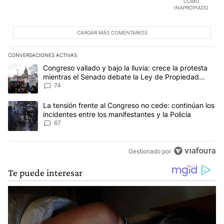
COMO
INAPROPIADO
CARGAR MÁS COMENTARIOS
CONVERSACIONES ACTIVAS
Este listado muestra los artículos con más comentarios en los últim
Un artículo de tendencia con el título "Congreso vallado y bajo la
Congreso vallado y bajo la lluvia: crece la protesta
mientras el Senado debate la Ley de Propiedad
Privada
74
Un artículo de tendencia con el título "La tensión frente al Congre
La tensión frente al Congreso no cede: continúan los
incidentes entre los manifestantes y la Policía
67
Gestionado por