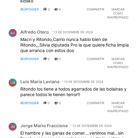
kiosko
RESPONDER
0
0
COMPARTIR
MARCAR
COMO
INAPROPIADO
Comentario de Alfredo Otero.
Alfredo Otero
13 DE DICIEMBRE DE 2024
AO
Macri y Ritondo,Carrio nunca hablo bien de
Ritondo,,,Silvia diputada Pro la que quiere ficha limpia
que arranca con estos dos
RESPONDER
0
0
COMPARTIR
MARCAR
COMO
INAPROPIADO
Comentario de Luis María Laviana.
Luis María Laviana
13 DE DICIEMBRE DE 2024
LM
Ritondo los tiene a todos agarrados de las bolainas y
parece todos le tienen terror!!
RESPONDER
0
0
COMPARTIR
MARCAR
COMO
INAPROPIADO
Comentario de Jorge Mario Fraccione.
Jorge Mario Fraccione
13 DE DICIEMBRE DE 2024
JM
El hambre y las ganas de comer....venimos mal...sin