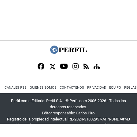
CANALES RSS
QUIENES SOMOS
CONTÁCTENOS
PRIVACIDAD
EQUIPO
REGLAS
Perfil.com - Editorial Perfil S.A.
| © Perfil.com 2006-2026 - Todos los
derechos reservados.
Editor responsable: Carlos Piro.
Registro de la propiedad intelectual RL-2024-31002957-APN-DNDA#MJ
Dirección:
California 2715
,
C1289ABI
,
CABA, Argentina
| Teléfono:
+54 9 11
3453 4567
| E-mail:
atencion@perfil.com