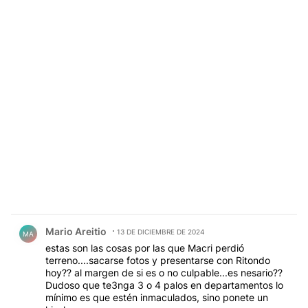
Comentario de Mario Areitio.
Mario Areitio
13 DE DICIEMBRE DE 2024
MA
estas son las cosas por las que Macri perdió
terreno....sacarse fotos y presentarse con Ritondo
hoy?? al margen de si es o no culpable...es nesario??
Dudoso que te3nga 3 o 4 palos en departamentos lo
mínimo es que estén inmaculados, sino ponete un