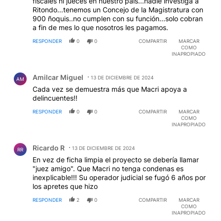
fiscales ni jueces en nuestro pais...nadie investiga a
Ritondo...tenemos un Concejo de la Magistratura con
900 ñoquis..no cumplen con su función...solo cobran
a fin de mes lo que nosotros les pagamos.
RESPONDER
0
0
COMPARTIR
MARCAR
COMO
INAPROPIADO
Comentario de Amilcar Miguel.
Amilcar Miguel
13 DE DICIEMBRE DE 2024
AM
Cada vez se demuestra más que Macri apoya a
delincuentes!!
RESPONDER
0
0
COMPARTIR
MARCAR
COMO
INAPROPIADO
Comentario de Ricardo R.
Ricardo R
13 DE DICIEMBRE DE 2024
RR
En vez de ficha limpia el proyecto se debería llamar
"juez amigo". Que Macri no tenga condenas es
inexplicable!!! Su operador judicial se fugó 6 años por
los apretes que hizo
RESPONDER
2
0
COMPARTIR
MARCAR
COMO
INAPROPIADO